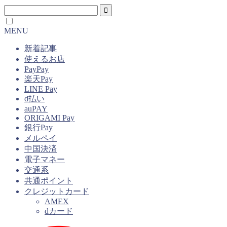
MENU
新着記事
使えるお店
PayPay
楽天Pay
LINE Pay
d払い
auPAY
ORIGAMI Pay
銀行Pay
メルペイ
中国決済
電子マネー
交通系
共通ポイント
クレジットカード
AMEX
dカード