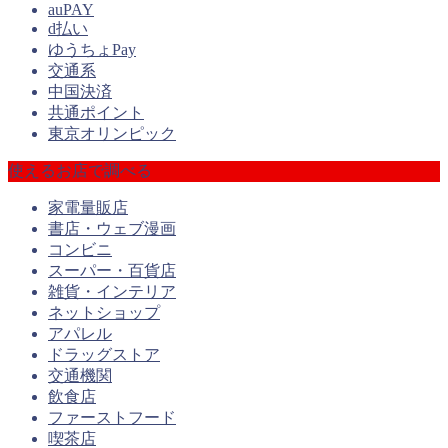
auPAY
d払い
ゆうちょPay
交通系
中国決済
共通ポイント
東京オリンピック
使えるお店で調べる
家電量販店
書店・ウェブ漫画
コンビニ
スーパー・百貨店
雑貨・インテリア
ネットショップ
アパレル
ドラッグストア
交通機関
飲食店
ファーストフード
喫茶店