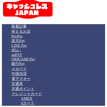
新着記事
使えるお店
PayPay
楽天Pay
LINE Pay
d払い
auPAY
ORIGAMI Pay
銀行Pay
メルペイ
中国決済
電子マネー
交通系
共通ポイント
クレジットカード
AMEX
dカード