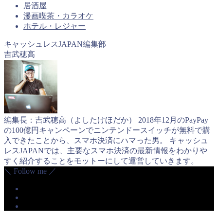
居酒屋
漫画喫茶・カラオケ
ホテル・レジャー
キャッシュレスJAPAN編集部
吉武穂高
編集長：吉武穂高（よしたけほだか） 2018年12月のPayPay
の100億円キャンペーンでニンテンドースイッチが無料で購
入できたことから、スマホ決済にハマった男。 キャッシュ
レスJAPANでは、主要なスマホ決済の最新情報をわかりや
すく紹介することをモットーにして運営していきます。
＼ Follow me ／