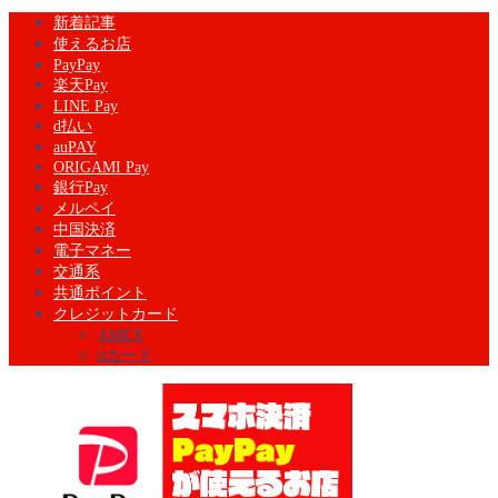
新着記事
使えるお店
PayPay
楽天Pay
LINE Pay
d払い
auPAY
ORIGAMI Pay
銀行Pay
メルペイ
中国決済
電子マネー
交通系
共通ポイント
クレジットカード
AMEX
dカード