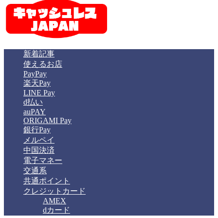
新着記事
使えるお店
PayPay
楽天Pay
LINE Pay
d払い
auPAY
ORIGAMI Pay
銀行Pay
メルペイ
中国決済
電子マネー
交通系
共通ポイント
クレジットカード
AMEX
dカード