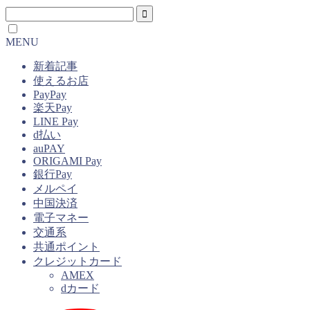
MENU
新着記事
使えるお店
PayPay
楽天Pay
LINE Pay
d払い
auPAY
ORIGAMI Pay
銀行Pay
メルペイ
中国決済
電子マネー
交通系
共通ポイント
クレジットカード
AMEX
dカード