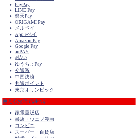
PayPay
LINE Pay
楽天Pay
ORIGAMI Pay
メルペイ
Appleペイ
Amazon Pay
Google Pay
auPAY
d払い
ゆうちょPay
交通系
中国決済
共通ポイント
東京オリンピック
使えるお店で調べる
家電量販店
書店・ウェブ漫画
コンビニ
スーパー・百貨店