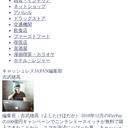
雑貨・インテリア
ネットショップ
アパレル
ドラッグストア
交通機関
飲食店
ファーストフード
喫茶店
居酒屋
漫画喫茶・カラオケ
ホテル・レジャー
キャッシュレスJAPAN編集部
吉武穂高
編集長：吉武穂高（よしたけほだか） 2018年12月のPayPay
の100億円キャンペーンでニンテンドースイッチが無料で購
入できたことから、スマホ決済にハマった男。 キャッシュ