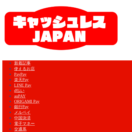
新着記事
使えるお店
PayPay
楽天Pay
LINE Pay
d払い
auPAY
ORIGAMI Pay
銀行Pay
メルペイ
中国決済
電子マネー
交通系