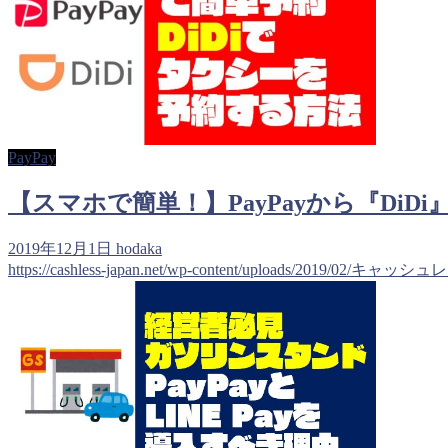
PayPay
【スマホで簡単！】PayPayから『Di
2019年12月1日
hodaka
https://cashless-japan.net/wp-content/uploads/2019/02/キャッ