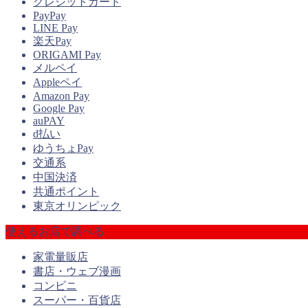
クレジットカード
PayPay
LINE Pay
楽天Pay
ORIGAMI Pay
メルペイ
Appleペイ
Amazon Pay
Google Pay
auPAY
d払い
ゆうちょPay
交通系
中国決済
共通ポイント
東京オリンピック
使えるお店で調べる
家電量販店
書店・ウェブ漫画
コンビニ
スーパー・百貨店