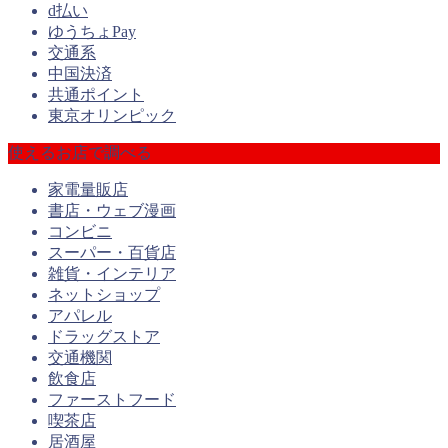
d払い
ゆうちょPay
交通系
中国決済
共通ポイント
東京オリンピック
使えるお店で調べる
家電量販店
書店・ウェブ漫画
コンビニ
スーパー・百貨店
雑貨・インテリア
ネットショップ
アパレル
ドラッグストア
交通機関
飲食店
ファーストフード
喫茶店
居酒屋