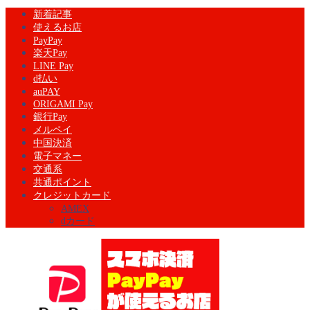
新着記事
使えるお店
PayPay
楽天Pay
LINE Pay
d払い
auPAY
ORIGAMI Pay
銀行Pay
メルペイ
中国決済
電子マネー
交通系
共通ポイント
クレジットカード
AMEX
dカード