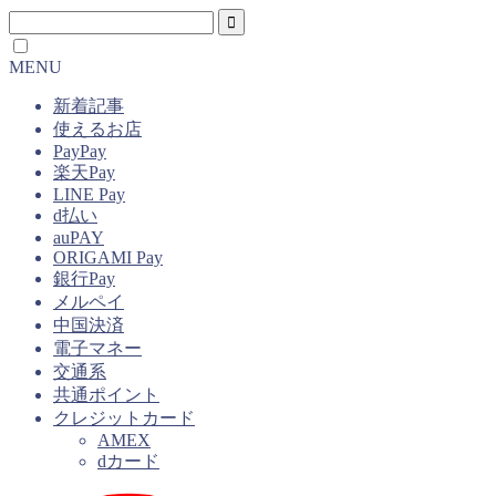
MENU
新着記事
使えるお店
PayPay
楽天Pay
LINE Pay
d払い
auPAY
ORIGAMI Pay
銀行Pay
メルペイ
中国決済
電子マネー
交通系
共通ポイント
クレジットカード
AMEX
dカード