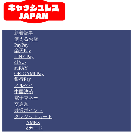
新着記事
使えるお店
PayPay
楽天Pay
LINE Pay
d払い
auPAY
ORIGAMI Pay
銀行Pay
メルペイ
中国決済
電子マネー
交通系
共通ポイント
クレジットカード
AMEX
dカード