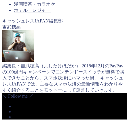
漫画喫茶・カラオケ
ホテル・レジャー
キャッシュレスJAPAN編集部
吉武穂高
編集長：吉武穂高（よしたけほだか） 2018年12月のPayPay
の100億円キャンペーンでニンテンドースイッチが無料で購
入できたことから、スマホ決済にハマった男。 キャッシュ
レスJAPANでは、主要なスマホ決済の最新情報をわかりや
すく紹介することをモットーにして運営していきます。
＼ Follow me ／