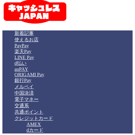
新着記事
使えるお店
PayPay
楽天Pay
LINE Pay
d払い
auPAY
ORIGAMI Pay
銀行Pay
メルペイ
中国決済
電子マネー
交通系
共通ポイント
クレジットカード
AMEX
dカード