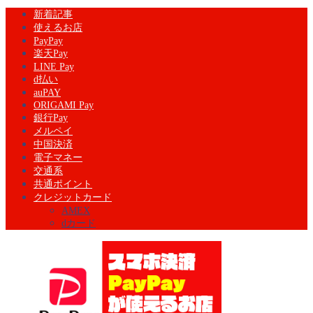
新着記事
使えるお店
PayPay
楽天Pay
LINE Pay
d払い
auPAY
ORIGAMI Pay
銀行Pay
メルペイ
中国決済
電子マネー
交通系
共通ポイント
クレジットカード
AMEX
dカード