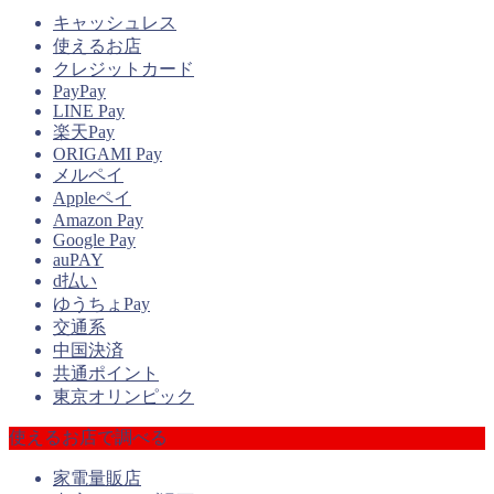
キャッシュレス
使えるお店
クレジットカード
PayPay
LINE Pay
楽天Pay
ORIGAMI Pay
メルペイ
Appleペイ
Amazon Pay
Google Pay
auPAY
d払い
ゆうちょPay
交通系
中国決済
共通ポイント
東京オリンピック
使えるお店で調べる
家電量販店