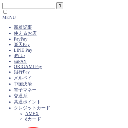
MENU
新着記事
使えるお店
PayPay
楽天Pay
LINE Pay
d払い
auPAY
ORIGAMI Pay
銀行Pay
メルペイ
中国決済
電子マネー
交通系
共通ポイント
クレジットカード
AMEX
dカード