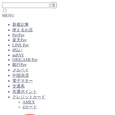
MENU
新着記事
使えるお店
PayPay
楽天Pay
LINE Pay
d払い
auPAY
ORIGAMI Pay
銀行Pay
メルペイ
中国決済
電子マネー
交通系
共通ポイント
クレジットカード
AMEX
dカード