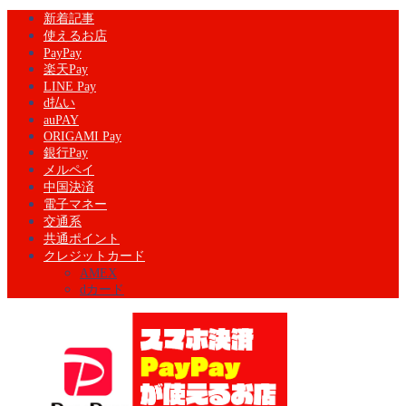
新着記事
使えるお店
PayPay
楽天Pay
LINE Pay
d払い
auPAY
ORIGAMI Pay
銀行Pay
メルペイ
中国決済
電子マネー
交通系
共通ポイント
クレジットカード
AMEX
dカード