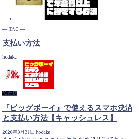
― TAG ―
支払い方法
hodaka
飲食店
『ビッグボーイ』で使えるスマホ決済
と支払い方法【キャッシュレス】
2020年3月31日
hodaka
https://cashless-japan.net/wp-content/uploads/2019/02/キャッシュ