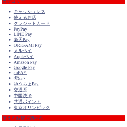
カテゴリー
キャッシュレス
使えるお店
クレジットカード
PayPay
LINE Pay
楽天Pay
ORIGAMI Pay
メルペイ
Appleペイ
Amazon Pay
Google Pay
auPAY
d払い
ゆうちょPay
交通系
中国決済
共通ポイント
東京オリンピック
使えるお店で調べる