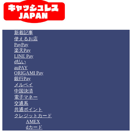
新着記事
使えるお店
PayPay
楽天Pay
LINE Pay
d払い
auPAY
ORIGAMI Pay
銀行Pay
メルペイ
中国決済
電子マネー
交通系
共通ポイント
クレジットカード
AMEX
dカード