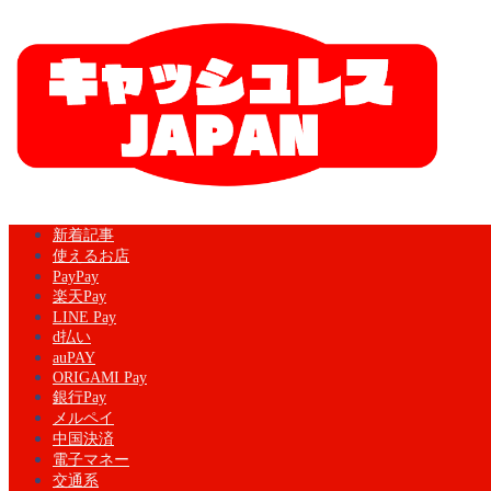
新着記事
使えるお店
PayPay
楽天Pay
LINE Pay
d払い
auPAY
ORIGAMI Pay
銀行Pay
メルペイ
中国決済
電子マネー
交通系