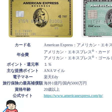
カード名
American Express：アメリカン・エ
®
アメリカン・エキスプレス
・カード：
年会費
®
アメリカン・エキスプレス
・ゴールド
ポイント・還元率
１％
主な提携ポイント
ANAマイル
電子マネー
楽天Edy
旅行保険の最高補償額
海外1億円/国内5000万円
資格年齢
20歳以上
公式サイト
https://www.americanexpress.com/jp/