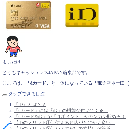
よしたけ
どうもキャッシュレスJAPAN編集部です。
ここでは、
『dカード』
と一体になっている
『電子マネーiD
タップできる目次
『iD』とは？？
『dカード』には『iD』の機能が付いてくる！
『dカード&iD』で『ｄポイント』がガンガン貯めろ！
【iDのメリット①】使えるお店がとにかく多い！
【iDのメリット②】かざすだけで支払いが簡単！