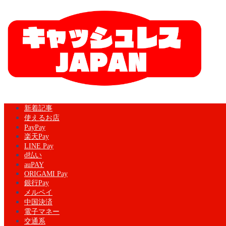
新着記事
使えるお店
PayPay
楽天Pay
LINE Pay
d払い
auPAY
ORIGAMI Pay
銀行Pay
メルペイ
中国決済
電子マネー
交通系