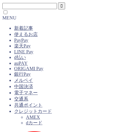
MENU
新着記事
使えるお店
PayPay
楽天Pay
LINE Pay
d払い
auPAY
ORIGAMI Pay
銀行Pay
メルペイ
中国決済
電子マネー
交通系
共通ポイント
クレジットカード
AMEX
dカード