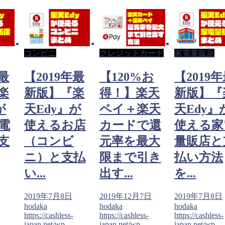
コンビニ
クレジットカード
家電量販店
年最
【2019年最
【120%お
【2019
楽
新版】『楽
得！】楽天
新版】『
が
天Edy』が
ペイ＋楽天
天Edy』
電
使えるお店
カードで還
使える家
支
（コンビ
元率を最大
量販店と
ニ）と支払
限まで引き
払い方法
い...
出す...
を...
2019年7月8日
2019年12月7日
2019年7月8日
hodaka
hodaka
hodaka
https://cashless-
https://cashless-
https://cashless-
japan.net/wp-
japan.net/wp-
japan.net/wp-