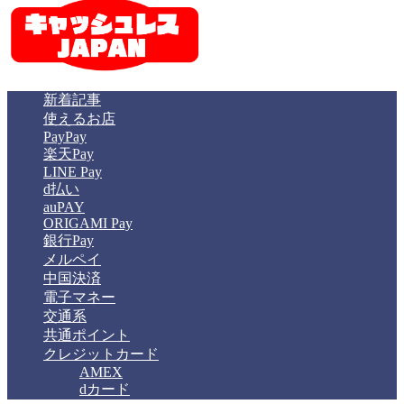
新着記事
使えるお店
PayPay
楽天Pay
LINE Pay
d払い
auPAY
ORIGAMI Pay
銀行Pay
メルペイ
中国決済
電子マネー
交通系
共通ポイント
クレジットカード
AMEX
dカード