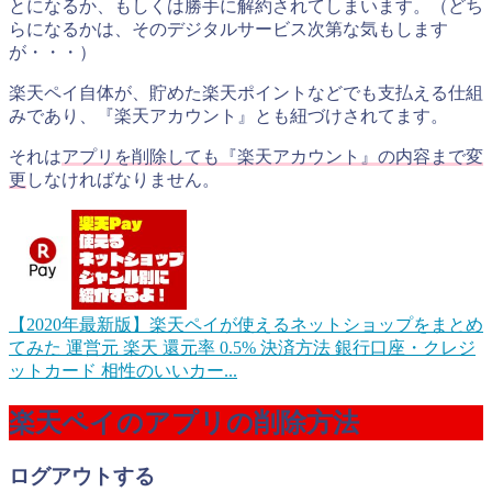
とになるか、もしくは勝手に解約されてしまいます。（どち
らになるかは、そのデジタルサービス次第な気もします
が・・・）
楽天ペイ自体が、貯めた楽天ポイントなどでも支払える仕組
みであり、『楽天アカウント』とも紐づけされてます。
それは
アプリを削除しても『楽天アカウント』の内容まで変
更
しなければなりません。
【2020年最新版】楽天ペイが使えるネットショップをまとめ
てみた
運営元 楽天 還元率 0.5% 決済方法 銀行口座・クレジ
ットカード 相性のいいカー...
楽天ペイのアプリの削除方法
ログアウトする