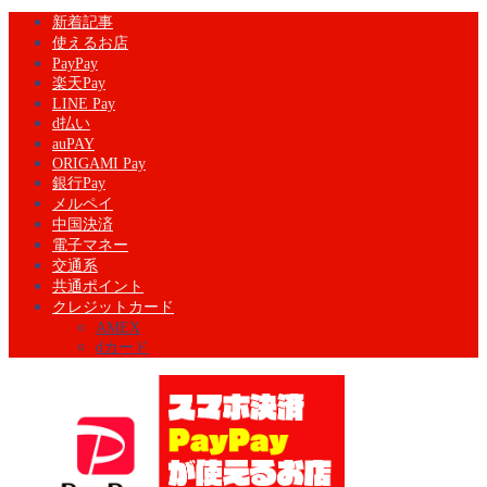
新着記事
使えるお店
PayPay
楽天Pay
LINE Pay
d払い
auPAY
ORIGAMI Pay
銀行Pay
メルペイ
中国決済
電子マネー
交通系
共通ポイント
クレジットカード
AMEX
dカード