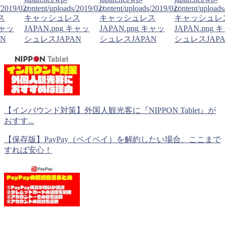
/2019/02/
content/uploads/2019/02/
content/uploads/2019/02/
content/uploads
ス
キャッシュレス
キャッシュレス
キャッシュレ
ャッ
JAPAN.png
キャッ
JAPAN.png
キャッ
JAPAN.png
キ
N
シュレスJAPAN
シュレスJAPAN
シュレスJAP
【インバウンド対策】外国人観光客に『NIPPON Tablet』が
おすす...
【保存版】PayPay（ペイペイ）を解約したい場合、ここまで
すれば安心！