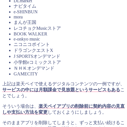
DLmarket
ナビタイム
e-SHINBUN
mora
まんが王国
レコチョクMusicストア
BOOK WALKER
e-onkyo music
ニコニコポイント
ドラゴンクエストX
J SPORTSオンデマンド
小学館eコミックストア
ＮＨＫオンデマンド
GAMECITY
上記は楽天ペイで使えるデジタルコンテンツの一例ですが、
サービスの中には月額課金で見放題というサービスもある
こ
とでしょう。
そういう場合は、
楽天ペイアプリの削除前に契約内容の見直
しや支払い方法を変更
しておくようにしましょう。
そのままアプリを削除してしまうと、ずっと支払い続けるこ