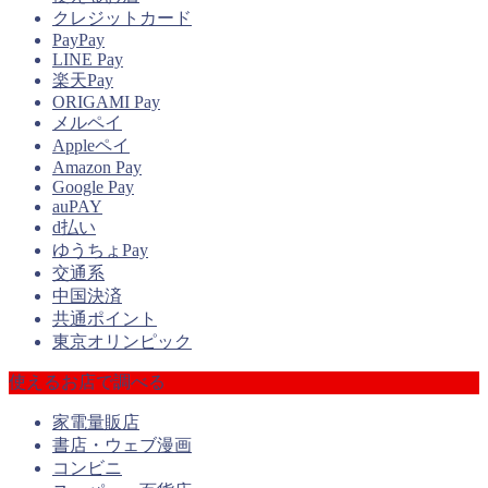
クレジットカード
PayPay
LINE Pay
楽天Pay
ORIGAMI Pay
メルペイ
Appleペイ
Amazon Pay
Google Pay
auPAY
d払い
ゆうちょPay
交通系
中国決済
共通ポイント
東京オリンピック
使えるお店で調べる
家電量販店
書店・ウェブ漫画
コンビニ