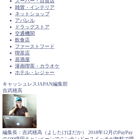
スーパー・百貨店
雑貨・インテリア
ネットショップ
アパレル
ドラッグストア
交通機関
飲食店
ファーストフード
喫茶店
居酒屋
漫画喫茶・カラオケ
ホテル・レジャー
キャッシュレスJAPAN編集部
吉武穂高
編集長：吉武穂高（よしたけほだか） 2018年12月のPayPay
の100億円キャンペーンでニンテンドースイッチが無料で購