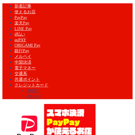
新着記事
使えるお店
PayPay
楽天Pay
LINE Pay
d払い
auPAY
ORIGAMI Pay
銀行Pay
メルペイ
中国決済
電子マネー
交通系
共通ポイント
クレジットカード
AMEX
dカード