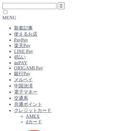
MENU
新着記事
使えるお店
PayPay
楽天Pay
LINE Pay
d払い
auPAY
ORIGAMI Pay
銀行Pay
メルペイ
中国決済
電子マネー
交通系
共通ポイント
クレジットカード
AMEX
dカード