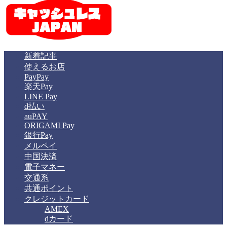
新着記事
使えるお店
PayPay
楽天Pay
LINE Pay
d払い
auPAY
ORIGAMI Pay
銀行Pay
メルペイ
中国決済
電子マネー
交通系
共通ポイント
クレジットカード
AMEX
dカード