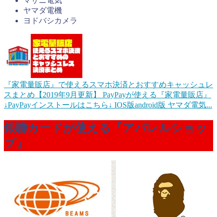
マサニ電気
ヤマダ電機
ヨドバシカメラ
『家電量販店』で使えるスマホ決済とおすすめキャッシュレ
スまとめ【2019年9月更新】
PayPayが使える『家電量販店』
↓PayPayインストールはこちら↓ IOS版android版 ヤマダ電気...
銀聯カードが使える『アパレルショッ
プ』