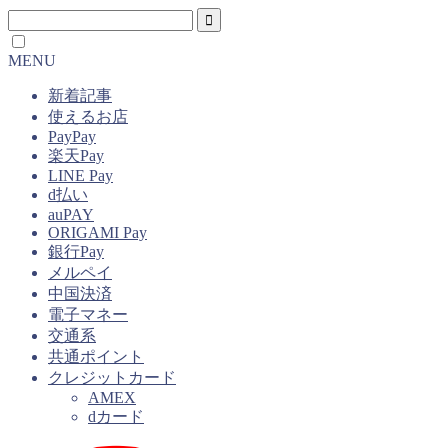
MENU
新着記事
使えるお店
PayPay
楽天Pay
LINE Pay
d払い
auPAY
ORIGAMI Pay
銀行Pay
メルペイ
中国決済
電子マネー
交通系
共通ポイント
クレジットカード
AMEX
dカード