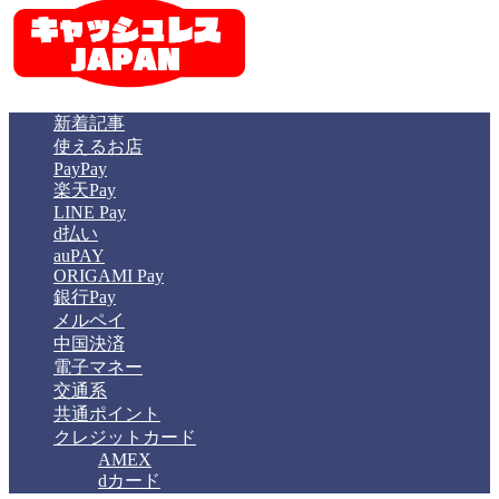
新着記事
使えるお店
PayPay
楽天Pay
LINE Pay
d払い
auPAY
ORIGAMI Pay
銀行Pay
メルペイ
中国決済
電子マネー
交通系
共通ポイント
クレジットカード
AMEX
dカード