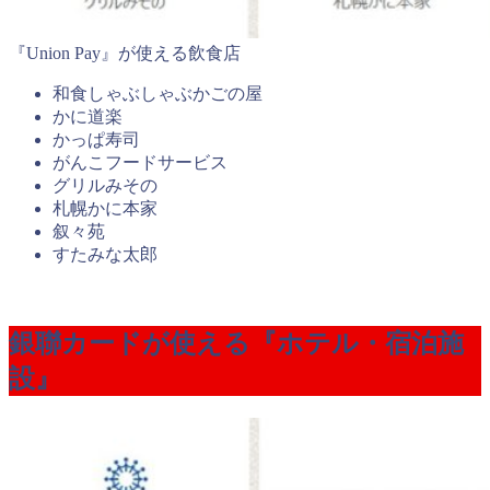
『Union Pay』が使える飲食店
和食しゃぶしゃぶかごの屋
かに道楽
かっぱ寿司
がんこフードサービス
グリルみその
札幌かに本家
叙々苑
すたみな太郎
銀聯カードが使える『ホテル・宿泊施
設』