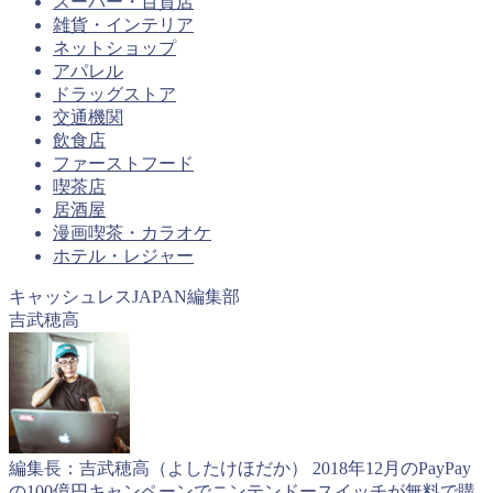
スーパー・百貨店
雑貨・インテリア
ネットショップ
アパレル
ドラッグストア
交通機関
飲食店
ファーストフード
喫茶店
居酒屋
漫画喫茶・カラオケ
ホテル・レジャー
キャッシュレスJAPAN編集部
吉武穂高
編集長：吉武穂高（よしたけほだか） 2018年12月のPayPay
の100億円キャンペーンでニンテンドースイッチが無料で購