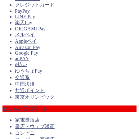
クレジットカード
PayPay
LINE Pay
楽天Pay
ORIGAMI Pay
メルペイ
Appleペイ
Amazon Pay
Google Pay
auPAY
d払い
ゆうちょPay
交通系
中国決済
共通ポイント
東京オリンピック
使えるお店で調べる
家電量販店
書店・ウェブ漫画
コンビニ