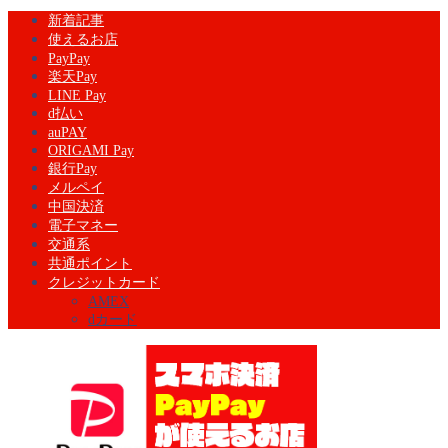
新着記事
使えるお店
PayPay
楽天Pay
LINE Pay
d払い
auPAY
ORIGAMI Pay
銀行Pay
メルペイ
中国決済
電子マネー
交通系
共通ポイント
クレジットカード
AMEX
dカード