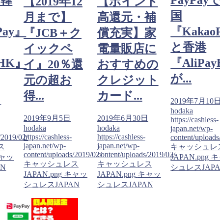
で韓
PayPay
【2019年12
【ポイント
国
月まで】
高還元・補
Pay』
『Kakao
『JCB＋ク
償充実】家
と香港
イックペ
電量販店に
yHK』
『AliPa
イ』20％還
おすすめの
が...
元の超お
クレジット
得...
カード...
日
2019年7月10
hodaka
2019年9月5日
2019年6月30日
https://cashless-
hodaka
hodaka
japan.net/wp-
https://cashless-
https://cashless-
/2019/02/
content/uploads
japan.net/wp-
japan.net/wp-
ス
キャッシュレ
content/uploads/2019/02/
content/uploads/2019/02/
ャッ
JAPAN.png
キ
キャッシュレス
キャッシュレス
N
シュレスJAP
JAPAN.png
キャッ
JAPAN.png
キャッ
シュレスJAPAN
シュレスJAPAN