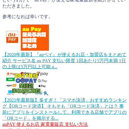
ただきました。
参考になれば幸いです。
【2020年最新】『auペイ』が使えるお店・加盟店をまとめて
紹介
サービス名 au PAY 支払い限度 1回あたり5万円未満 1日
の上限は5万円以上可能 a...
【2021年最新版】多すぎ！「スマホ決済」おすすめランキン
グ【QRコード決済】
そもそも「QRコード決済」とは？ 事
前にアプリをインストールして、利用できる店舗でアプリの
「QRコード」を掲示する...
auPAY
使えるお店
家電量販店
支払い方法