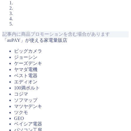
記事内に商品プロモーションを含む場合があります
「auPAY」が使える家電量販店
ビッグカメラ
ジョーシン
ケーズデンキ
ヤマダ電機
ベスト電器
エディオン
100満ボルト
コジマ
ソフマップ
マツヤデンキ
ツクモ
GEO
ベイシア電器
パソコン工房