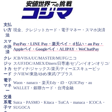
支払
い方
現金、クレジットカード・電子マネー・スマホ決済
法
スマ
PayPay・LINE Pay・楽天ペイ・ｄ払い・au Pay・
ホ決
Appleペイ・Googleペイ・ALIPAY・WeChatPay
済
クレ
JCB/VISA/UC/MASTER/MUFG/ニコ
ジッ
ス/UFJ/DC/AMEX/Diners/日専連/セゾン/イオン/オリコ/
トカ
セディナ/ジャックス/楽天/ティーエスキュービッ
ード
ク/VIEW/東急/ゆめ/東武/アプラス
電子
Waon・nanaco・楽天Edy・iD・QUICPay・au
マネ
WALLET・銀聯カード・台湾金融
ー
交通
系電
Suica・PASMO・Kitaca・ToiCA・manaca・ICOCA・
子マ
SUGOCA