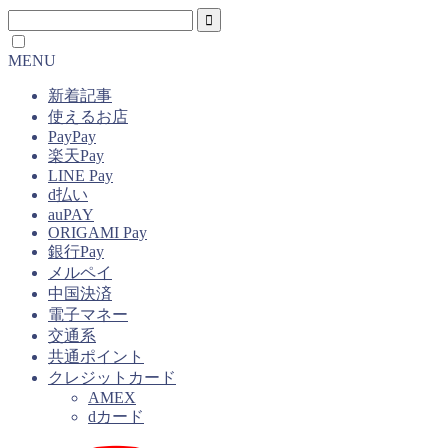
MENU
新着記事
使えるお店
PayPay
楽天Pay
LINE Pay
d払い
auPAY
ORIGAMI Pay
銀行Pay
メルペイ
中国決済
電子マネー
交通系
共通ポイント
クレジットカード
AMEX
dカード