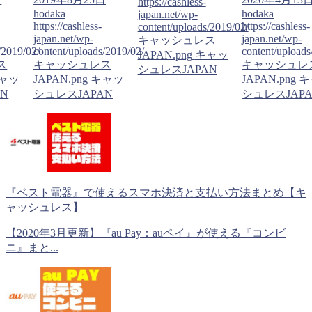
https://cashless-
hodaka
hodaka
japan.net/wp-
https://cashless-
https://cashless-
content/uploads/2019/02/
japan.net/wp-
japan.net/wp-
キャッシュレス
/2019/02/
content/uploads/2019/02/
content/uploads
JAPAN.png
キャッ
ス
キャッシュレス
キャッシュレ
シュレスJAPAN
ャッ
JAPAN.png
キャッ
JAPAN.png
キ
N
シュレスJAPAN
シュレスJAP
『ベスト電器』で使えるスマホ決済と支払い方法まとめ【キ
ャッシュレス】
【2020年3月更新】『au Pay：auペイ』が使える『コンビ
ニ』まと...