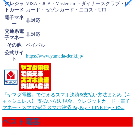
クレジッ
VISA・JCB・Mastercard・ダイナースクラブ・UC
トカード
カード・セゾンカード・ニコス・UFJ
電子マネ
非対応
ー
交通系電
非対応
子マネー
その他
ペイパル
公式サイ
https://www.yamada-denki.jp/
ト
『ヤマダ電機』で使えるスマホ決済&支払い方法まとめ【キ
ャッシュレス】
支払い方法 現金、クレジットカード・電子
マネー・スマホ決済 スマホ決済 PayPay・LINE Pay・ゆ...
ベスト電器