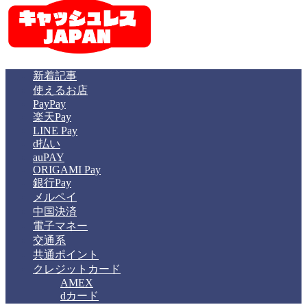
新着記事
使えるお店
PayPay
楽天Pay
LINE Pay
d払い
auPAY
ORIGAMI Pay
銀行Pay
メルペイ
中国決済
電子マネー
交通系
共通ポイント
クレジットカード
AMEX
dカード