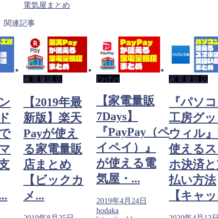
電気屋まとめ
関連記事
PayPay
家電量販店
家電量販店
【家電量販
ン
【2019年最
『パソコ
7Days】
ド
新版】楽天
工房グッ
『PayPay（ペ
で
Payが使え
ウィル』
イペイ）』
マ
る家電量販
使えるス
が使える電
支
店まとめ
ホ決済と
気屋・...
【ビックカ
払い方法
.
メ...
【キャッ..
2019年4月24日
hodaka
日
2019年8月25日
2020年4月13