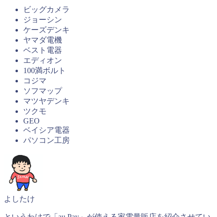
ビッグカメラ
ジョーシン
ケーズデンキ
ヤマダ電機
ベスト電器
エディオン
100満ボルト
コジマ
ソフマップ
マツヤデンキ
ツクモ
GEO
ベイシア電器
パソコン工房
よしたけ
というわけで「au Pay」が使える家電量販店を紹介させてい