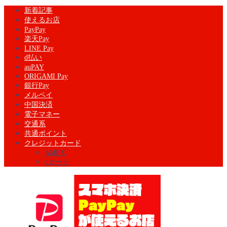
新着記事
使えるお店
PayPay
楽天Pay
LINE Pay
d払い
auPAY
ORIGAMI Pay
銀行Pay
メルペイ
中国決済
電子マネー
交通系
共通ポイント
クレジットカード
AMEX
dカード