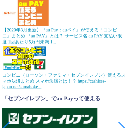
【2020年3月更新】『au Pay：auペイ』が使える『コンビ
ニ』まとめ
『au PAY』とは？ サービス名 au PAY 支払い限
度 1回あたり5万円未満 1...
コンビニ（ローソン・ファミマ・セブンイレブン）使えるス
マホ決済まとめ
スマホ決済とは！？ https://cashless-
japan.net/sumahoke...
「セブンイレブン」でau Payって使える