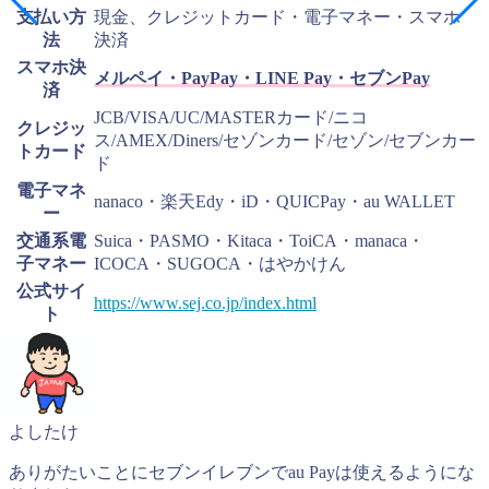
支払い方
現金、クレジットカード・電子マネー・スマホ
法
決済
スマホ決
メルペイ・
PayPay・LINE Pay・セブンPay
済
JCB/VISA/UC/MASTERカード/ニコ
クレジッ
ス/AMEX/Diners/セゾンカード/セゾン/セブンカー
トカード
ド
電子マネ
nanaco・楽天Edy・iD・QUICPay・au WALLET
ー
交通系電
Suica・PASMO・Kitaca・ToiCA・manaca・
子マネー
ICOCA・SUGOCA・はやかけん
公式サイ
https://www.sej.co.jp/index.html
ト
よしたけ
ありがたいことにセブンイレブンでau Payは使えるようにな