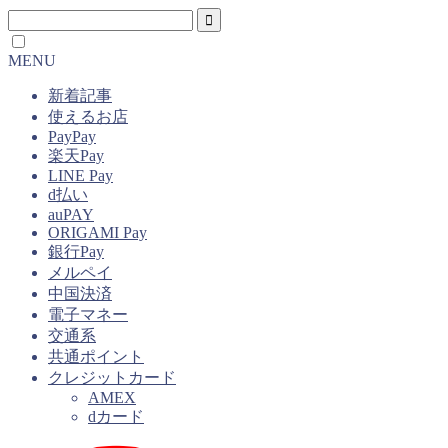
MENU
新着記事
使えるお店
PayPay
楽天Pay
LINE Pay
d払い
auPAY
ORIGAMI Pay
銀行Pay
メルペイ
中国決済
電子マネー
交通系
共通ポイント
クレジットカード
AMEX
dカード