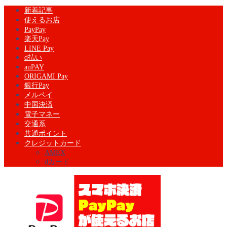
新着記事
使えるお店
PayPay
楽天Pay
LINE Pay
d払い
auPAY
ORIGAMI Pay
銀行Pay
メルペイ
中国決済
電子マネー
交通系
共通ポイント
クレジットカード
AMEX
dカード