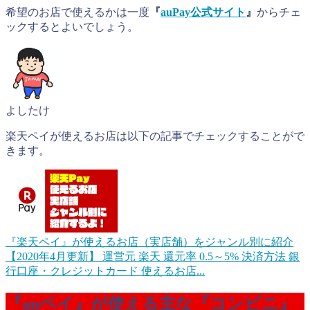
希望のお店で使えるかは一度
『
auPay公式サイト
』
からチェ
ックするとよいでしょう。
よしたけ
楽天ペイが使えるお店は以下の記事でチェックすることがで
きます。
『楽天ペイ』が使えるお店（実店舗）をジャンル別に紹介
【2020年4月更新】
運営元 楽天 還元率 0.5～5% 決済方法 銀
行口座・クレジットカード 使えるお店...
『auペイ』が使える主な『コンビニ』