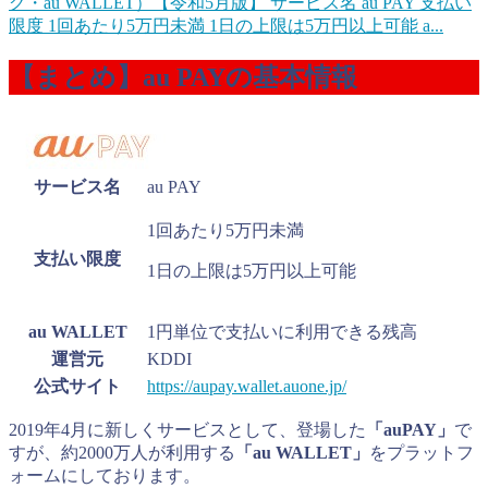
グ・au WALLET）【令和5月版】
サービス名 au PAY 支払い
限度 1回あたり5万円未満 1日の上限は5万円以上可能 a...
【まとめ】au PAYの基本情報
サービス名
au PAY
1回あたり5万円未満
支払い限度
1日の上限は5万円以上可能
au WALLET
1円単位で支払いに利用できる残高
運営元
KDDI
公式サイト
https://aupay.wallet.auone.jp/
2019年4月に新しくサービスとして、登場した
「auPAY」
で
すが、約2000万人が利用する
「au WALLET」
をプラットフ
ォームにしております。