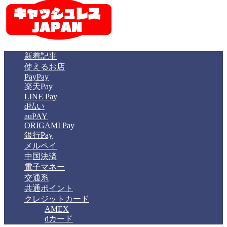
新着記事
使えるお店
PayPay
楽天Pay
LINE Pay
d払い
auPAY
ORIGAMI Pay
銀行Pay
メルペイ
中国決済
電子マネー
交通系
共通ポイント
クレジットカード
AMEX
dカード