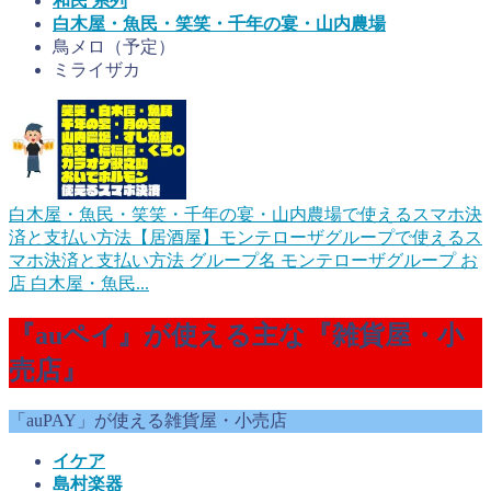
和民 系列
白木屋・魚民・笑笑・千年の宴・山内農場
鳥メロ（予定）
ミライザカ
白木屋・魚民・笑笑・千年の宴・山内農場で使えるスマホ決
済と支払い方法【居酒屋】
モンテローザグループで使えるス
マホ決済と支払い方法 グループ名 モンテローザグループ お
店 白木屋・魚民...
『auペイ』が使える主な『雑貨屋・小
売店』
「auPAY」が使える雑貨屋・小売店
イケア
島村楽器