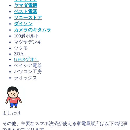
ヤマダ電機
ベスト電器
ソニーストア
ダイソン
カメラのキタムラ
100満ボルト
マツヤデンキ
ツクモ
ZOA
GEO(ゲオ）
ベイシア電器
パソコン工房
ラオックス
よしたけ
その他、主要なスマホ決済が使える家電量販店は以下の記事
でまとめております。