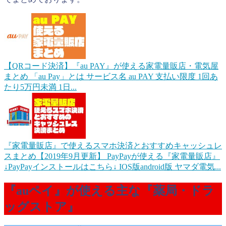
【QRコード決済】『au PAY』が使える家電量販店・電気屋
まとめ
「au Pay」とは サービス名 au PAY 支払い限度 1回あ
たり5万円未満 1日...
『家電量販店』で使えるスマホ決済とおすすめキャッシュレ
スまとめ【2019年9月更新】
PayPayが使える『家電量販店』
↓PayPayインストールはこちら↓ IOS版android版 ヤマダ電気...
『auペイ』が使える主な『薬局・ドラ
ッグストア』