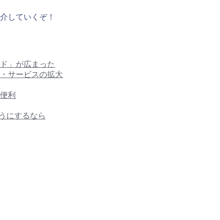
介していくぞ！
ド」が広まった
・サービスの拡大
便利
ようにするなら