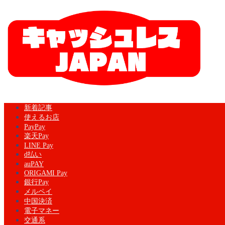
新着記事
使えるお店
PayPay
楽天Pay
LINE Pay
d払い
auPAY
ORIGAMI Pay
銀行Pay
メルペイ
中国決済
電子マネー
交通系