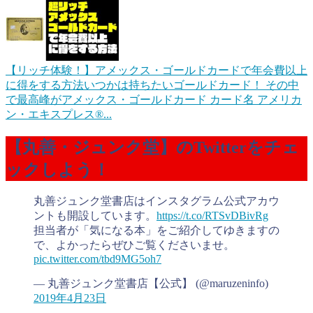
【リッチ体験！】アメックス・ゴールドカードで年会費以上
に得をする方法
いつかは持ちたいゴールドカード！ その中
で最高峰がアメックス・ゴールドカード カード名 アメリカ
ン・エキスプレス®...
【丸善・ジュンク堂】のTwitterをチェ
ックしよう！
丸善ジュンク堂書店はインスタグラム公式アカウ
ントも開設しています。
https://t.co/RTSvDBivRg
担当者が「気になる本」をご紹介してゆきますの
で、よかったらぜひご覧くださいませ。
pic.twitter.com/tbd9MG5oh7
— 丸善ジュンク堂書店【公式】 (@maruzeninfo)
2019年4月23日