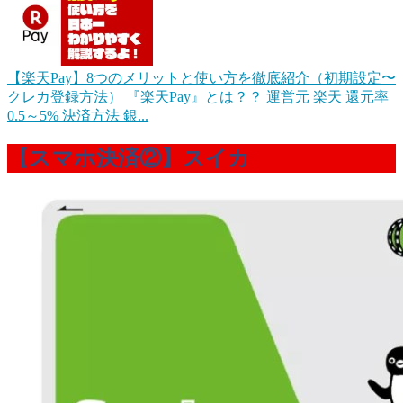
【楽天Pay】8つのメリットと使い方を徹底紹介（初期設定〜
クレカ登録方法）
『楽天Pay』とは？？ 運営元 楽天 還元率
0.5～5% 決済方法 銀...
【スマホ決済②】スイカ