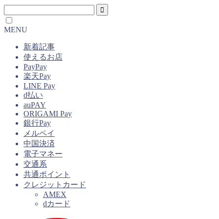
MENU
新着記事
使えるお店
PayPay
楽天Pay
LINE Pay
d払い
auPAY
ORIGAMI Pay
銀行Pay
メルペイ
中国決済
電子マネー
交通系
共通ポイント
クレジットカード
AMEX
dカード