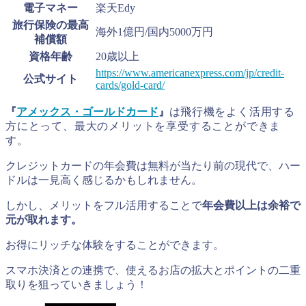
電子マネー
楽天Edy
旅行保険の最高
海外1億円/国内5000万円
補償額
資格年齢
20歳以上
https://www.americanexpress.com/jp/credit-
公式サイト
cards/gold-card/
『
アメックス・ゴールドカード
』
は
飛行機をよく活用する
方にとって、最大のメリットを享受することができま
す。
クレジットカードの年会費は無料が当たり前の現代で、ハー
ドルは一見高く感じるかもしれません。
しかし、メリットをフル活用することで
年会費以上は余裕で
元が取れます。
お得にリッチな体験をすることができます。
スマホ決済との連携で、使えるお店の拡大とポイントの二重
取りを狙っていきましょう！