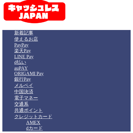
新着記事
使えるお店
PayPay
楽天Pay
LINE Pay
d払い
auPAY
ORIGAMI Pay
銀行Pay
メルペイ
中国決済
電子マネー
交通系
共通ポイント
クレジットカード
AMEX
dカード