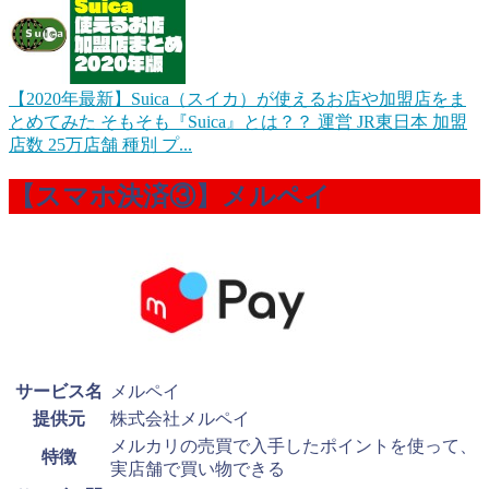
【2020年最新】Suica（スイカ）が使えるお店や加盟店をま
とめてみた
そもそも『Suica』とは？？ 運営 JR東日本 加盟
店数 25万店舗 種別 プ...
【スマホ決済③】メルペイ
サービス名
メルペイ
提供元
株式会社メルペイ
メルカリの売買で入手したポイントを使って、
特徴
実店舗で買い物できる