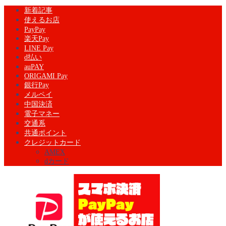
新着記事
使えるお店
PayPay
楽天Pay
LINE Pay
d払い
auPAY
ORIGAMI Pay
銀行Pay
メルペイ
中国決済
電子マネー
交通系
共通ポイント
クレジットカード
AMEX
dカード