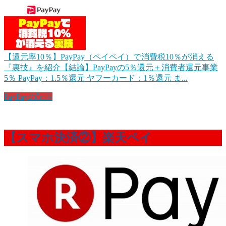
【還元率10％】PayPay（ペイペイ）で消費税10％が消える
『裏技』を紹介
【結論】PayPayの5％還元＋消費者還元事業
5％ PayPay：1.5％還元 ヤフーカード：1％還元 ま...
PayPayの記事
【スマホ決済②】楽天ペイ