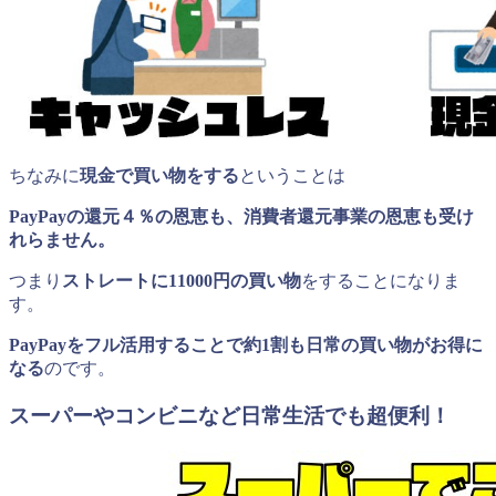
ちなみに
現金で買い物をする
ということは
PayPayの還元４％の恩恵も、消費者還元事業の恩恵も受け
れらません。
つまり
ストレートに11000円の買い物
をすることになりま
す。
PayPayをフル活用することで約1割も日常の買い物がお得に
なる
のです。
スーパーやコンビニなど日常生活でも超便利！