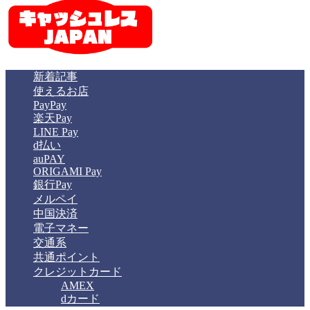
新着記事
使えるお店
PayPay
楽天Pay
LINE Pay
d払い
auPAY
ORIGAMI Pay
銀行Pay
メルペイ
中国決済
電子マネー
交通系
共通ポイント
クレジットカード
AMEX
dカード