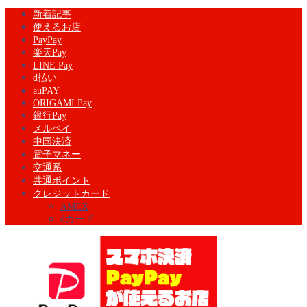
新着記事
使えるお店
PayPay
楽天Pay
LINE Pay
d払い
auPAY
ORIGAMI Pay
銀行Pay
メルペイ
中国決済
電子マネー
交通系
共通ポイント
クレジットカード
AMEX
dカード