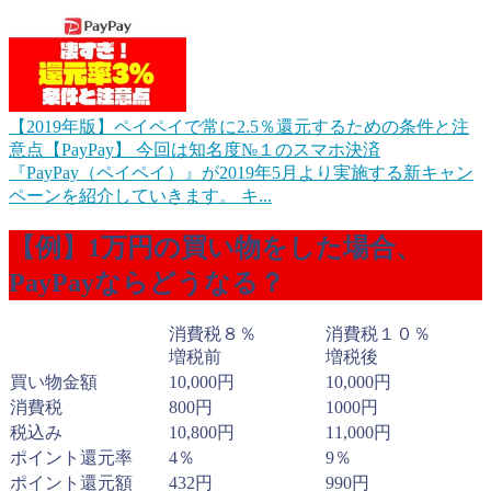
【2019年版】ペイペイで常に2.5％還元するための条件と注
意点【PayPay】
今回は知名度№１のスマホ決済
『PayPay（ペイペイ）』が2019年5月より実施する新キャン
ペーンを紹介していきます。 キ...
【例】1万円の買い物をした場合、
PayPayならどうなる？
消費税８％
消費税１０％
増税前
増税後
買い物金額
10,000円
10,000円
消費税
800円
1000円
税込み
10,800円
11,000円
ポイント還元率
4％
9％
ポイント還元額
432円
990円