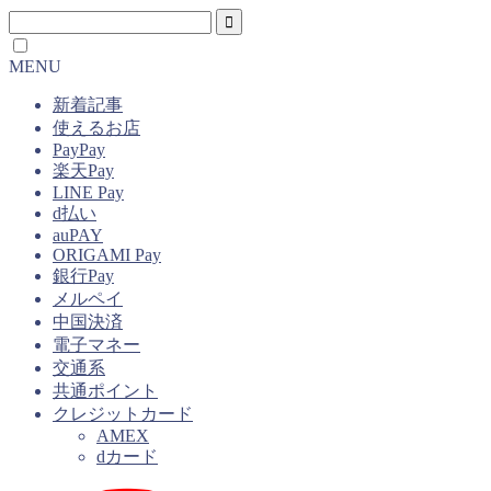
MENU
新着記事
使えるお店
PayPay
楽天Pay
LINE Pay
d払い
auPAY
ORIGAMI Pay
銀行Pay
メルペイ
中国決済
電子マネー
交通系
共通ポイント
クレジットカード
AMEX
dカード