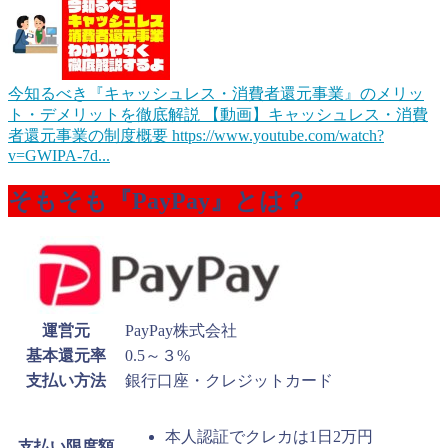
今知るべき『キャッシュレス・消費者還元事業』のメリッ
ト・デメリットを徹底解説
【動画】キャッシュレス・消費
者還元事業の制度概要 https://www.youtube.com/watch?
v=GWIPA-7d...
そもそも『PayPay』とは？
運営元
PayPay株式会社
基本還元率
0.5～３%
支払い方法
銀行口座・クレジットカード
本人認証でクレカは1日2万円
支払い限度額