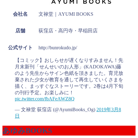
会社名
文禄堂｜AYUMI BOOKS
店舗
荻窪店・高円寺・早稲田店
公式サイト
http://bunrokudo.jp/
【コミック】おしらせが遅くなりすみません！先
月末新刊「せんせいのお人形」(KADOKAWA)藤
のよう先生からサイン色紙を頂きました。育児放
棄された少女が教育を通して再生していくさまを
描く、まっすぐなストーリーです。2巻は4月下旬
の刊行予定。お楽しみに！
pic.twitter.com/fbAFeAWZ8Q
— 文禄堂 荻窪店 (@AyumiBooks_Og)
2019年3月8
日
あゆみBOOKS