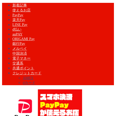
新着記事
使えるお店
PayPay
楽天Pay
LINE Pay
d払い
auPAY
ORIGAMI Pay
銀行Pay
メルペイ
中国決済
電子マネー
交通系
共通ポイント
クレジットカード
AMEX
dカード