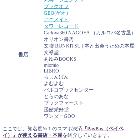
ブックオフ
GEO(ゲオ）
アニメイト
タワーレコード
Carlova360 NAGOYA （カルロバ名古屋）
オリオン書房
文喫 BUNKITSU | 本と出会うための本屋
文禄堂
書店
あゆみBOOKS
miomio
LIBRO
らしんばん
よむよむ
パルコブックセンター
とらのあな
ブックファースト
函館栄好堂
ワンダーGOO
ここでは、知名度№１のスマホ決済
『PayPay（ペイペ
イ）』が使える書店・本屋
を紹介していきます。