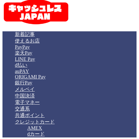
新着記事
使えるお店
PayPay
楽天Pay
LINE Pay
d払い
auPAY
ORIGAMI Pay
銀行Pay
メルペイ
中国決済
電子マネー
交通系
共通ポイント
クレジットカード
AMEX
dカード