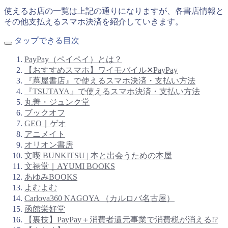
使えるお店の一覧は上記の通りになりますが、各書店情報と
その他支払えるスマホ決済を紹介していきます。
タップできる目次
PayPay（ペイペイ）とは？
【おすすめスマホ】ワイモバイル✕PayPay
『蔦屋書店』で使えるスマホ決済・支払い方法
『TSUTAYA』で使えるスマホ決済・支払い方法
丸善・ジュンク堂
ブックオフ
GEO｜ゲオ
アニメイト
オリオン書房
文喫 BUNKITSU | 本と出会うための本屋
文禄堂｜AYUMI BOOKS
あゆみBOOKS
よむよむ
Carlova360 NAGOYA （カルロバ名古屋）
函館栄好堂
【裏技】
PayPay＋消費者還元事業で消費税が消える!?