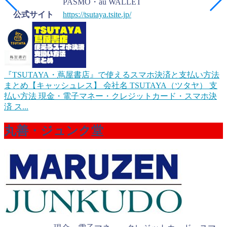
PASMO・au WALLET
公式サイト
https://tsutaya.tsite.jp/
『TSUTAYA・蔦屋書店』で使えるスマホ決済と支払い方法
まとめ【キャッシュレス】
会社名 TSUTAYA（ツタヤ） 支
払い方法 現金・電子マネー・クレジットカード・スマホ決
済 ス...
丸善・ジュンク堂