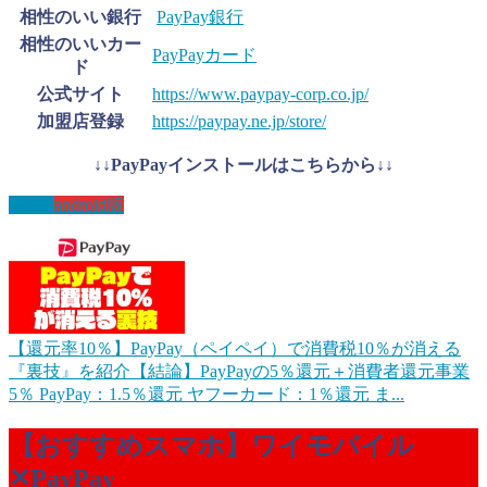
相性のいい銀行
PayPay銀行
相性のいいカー
PayPayカード
ド
公式サイト
https://www.paypay-corp.co.jp/
加盟店登録
https://paypay.ne.jp/store/
↓↓PayPayインストールはこちらから↓↓
IOS版
android版
【還元率10％】PayPay（ペイペイ）で消費税10％が消える
『裏技』を紹介
【結論】PayPayの5％還元＋消費者還元事業
5％ PayPay：1.5％還元 ヤフーカード：1％還元 ま...
【おすすめスマホ】ワイモバイル
✕PayPay