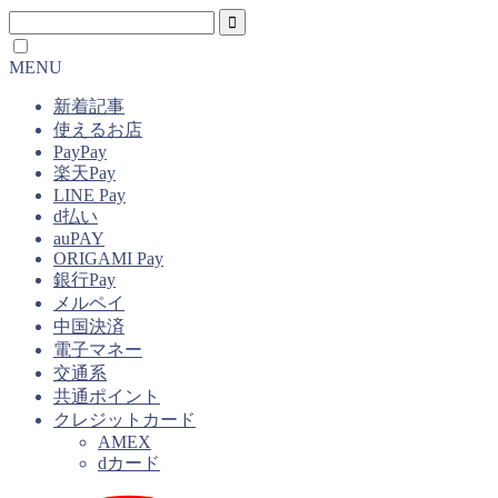
MENU
新着記事
使えるお店
PayPay
楽天Pay
LINE Pay
d払い
auPAY
ORIGAMI Pay
銀行Pay
メルペイ
中国決済
電子マネー
交通系
共通ポイント
クレジットカード
AMEX
dカード