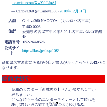
pic.twitter.com/XwYfnLfpAI
— Carlova360 (@Carlova360)
2018年12月31日
店舗
Carlova360 NAGOYA （カルロバ名古屋）
〒460-0008
住所
愛知県名古屋市中区栄3-29-1 名古屋パルコ東館
4F
電話番号
052-264-8526
公式サイ
https://libro.jp/shop/158/
ト
愛知県名古屋市にある喫茶店と書店が合わさったカルロバに
なります。
函館栄好堂
昭和の大スター【西城秀樹】さんが旅立ち１年が
経ちました。
どんな時も一流のエンターテイナーとして時代を
駆け抜けた彼の魅力を永遠に伝え続ける為、