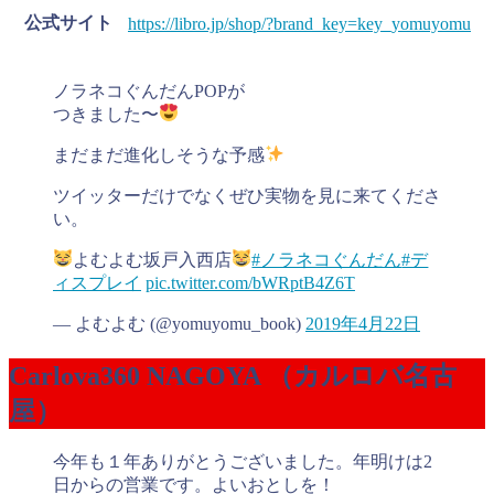
公式サイト
https://libro.jp/shop/?brand_key=key_yomuyomu
ノラネコぐんだんPOPが
つきました〜
まだまだ進化しそうな予感
ツイッターだけでなくぜひ実物を見に来てくださ
い。
よむよむ坂戸入西店
#ノラネコぐんだん
#デ
ィスプレイ
pic.twitter.com/bWRptB4Z6T
— よむよむ (@yomuyomu_book)
2019年4月22日
Carlova360 NAGOYA （カルロバ名古
屋）
今年も１年ありがとうございました。年明けは2
日からの営業です。よいおとしを！