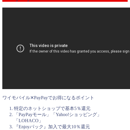
ワイモバイル✕PayPayでお得になるポイント
特定のネットショップで基本5％還元
「PayPayモール」「Yahoo!ショッピング」
「LOHACO」
『Enjoyパック』加入で最大10％還元