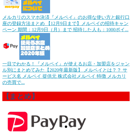
メルカリのスマホ決済『メルペイ』のお得な使い方と銀行口
座の登録方法まとめ
【12月9日まで】メルペイの招待キャン
ペーン 期間：12月9日（月）まで 招待した人も：1000ポイ...
一目でわかる！『メルペイ』が使えるお店・加盟店をジャン
ル別にまとめてみた【2020年最新版】
メルペイとは？？ サ
ービス名 メルペイ 提供元 株式会社メルペイ 特徴 メルカリ
の売買で...
【まとめ】