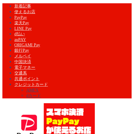
新着記事
使えるお店
PayPay
楽天Pay
LINE Pay
d払い
auPAY
ORIGAMI Pay
銀行Pay
メルペイ
中国決済
電子マネー
交通系
共通ポイント
クレジットカード
AMEX
dカード