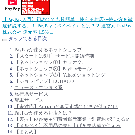
【PayPay入門】初めてでも超簡単！使えるお店〜使い方を徹
底解説するよ！
PayPay（ペイペイ）とは？？ 運営元 PayPay
株式会社 還元率 1.5% ...
タップできる目次
PayPayが使えるネットショップ
【スタートは6月】サービス開始時期
【ネットショップ①】ヤフオク!
【ネットショップ②】PayPayモール
【ネットショップ②】Yahoo!ショッピング
【ショッピング】
LOHACO
ニュース・エンタメ系
旅行系サービス
配車サービス
【未対応】Amazonと楽天市場ではまだ使えない
PayPayが使えるお店とは？
【裏技】
PayPay＋消費者還元事業で消費税が消える!?
【メルペイ】不用品の売り上げを実店舗で使える
【まとめ】