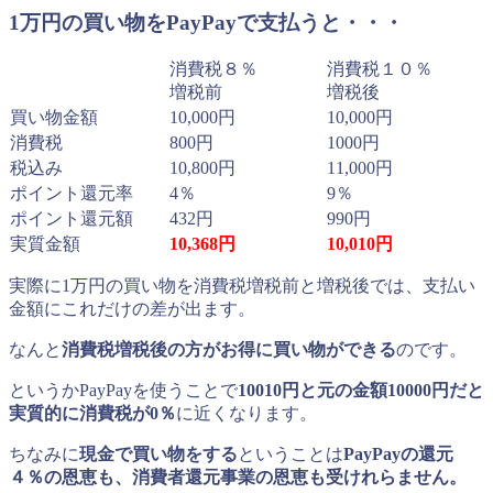
1万円の買い物をPayPayで支払うと・・・
消費税８％
消費税１０％
増税前
増税後
買い物金額
10,000円
10,000円
消費税
800円
1000円
税込み
10,800円
11,000円
ポイント還元率
4％
9％
ポイント還元額
432円
990円
実質金額
10,368円
10,010円
実際に1万円の買い物を消費税増税前と増税後では、支払い
金額にこれだけの差が出ます。
なんと
消費税増税後の方がお得に買い物ができる
のです。
というかPayPayを使うことで
10010円と元の金額10000円だと
実質的に消費税が0％
に近くなります。
ちなみに
現金で買い物をする
ということは
PayPayの還元
４％の恩恵も、消費者還元事業の恩恵も受けれらません。