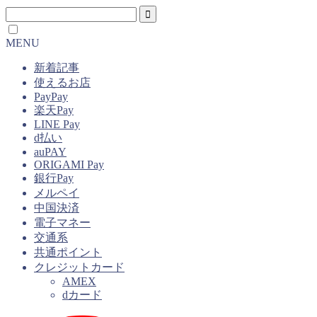
MENU
新着記事
使えるお店
PayPay
楽天Pay
LINE Pay
d払い
auPAY
ORIGAMI Pay
銀行Pay
メルペイ
中国決済
電子マネー
交通系
共通ポイント
クレジットカード
AMEX
dカード