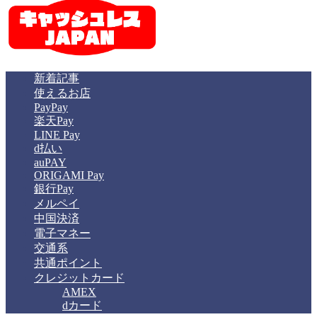
新着記事
使えるお店
PayPay
楽天Pay
LINE Pay
d払い
auPAY
ORIGAMI Pay
銀行Pay
メルペイ
中国決済
電子マネー
交通系
共通ポイント
クレジットカード
AMEX
dカード