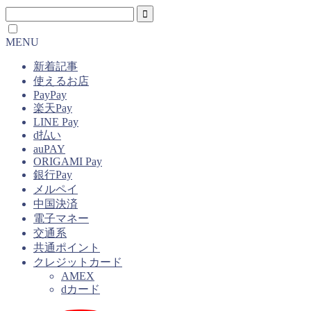
MENU
新着記事
使えるお店
PayPay
楽天Pay
LINE Pay
d払い
auPAY
ORIGAMI Pay
銀行Pay
メルペイ
中国決済
電子マネー
交通系
共通ポイント
クレジットカード
AMEX
dカード