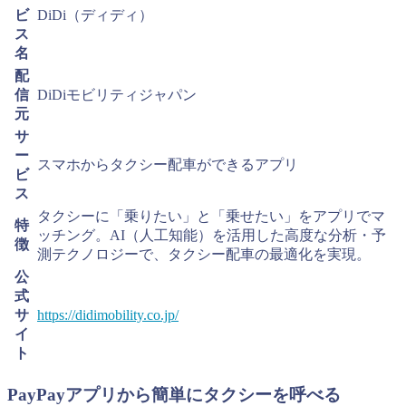
ビ
DiDi（ディディ）
ス
名
配
信
DiDiモビリティジャパン
元
サ
ー
スマホからタクシー配車ができるアプリ
ビ
ス
タクシーに「乗りたい」と「乗せたい」をアプリでマ
特
ッチング。AI（人工知能）を活用した高度な分析・予
徴
測テクノロジーで、タクシー配車の最適化を実現。
公
式
サ
https://didimobility.co.jp/
イ
ト
PayPayアプリから簡単にタクシーを呼べる