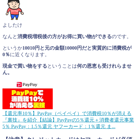
よしたけ
なんと
消費税増税後の方がお得に買い物ができる
のです。
というか
10010円と元の金額10000円だと実質的に消費税が
0％
に近くなります。
現金で買い物をする
ということは
何の恩恵も受けれらませ
ん。
【還元率10％】PayPay（ペイペイ）で消費税10％が消える
『裏技』を紹介
【結論】PayPayの5％還元＋消費者還元事業
5％ PayPay：1.5％還元 ヤフーカード：1％還元 ま...