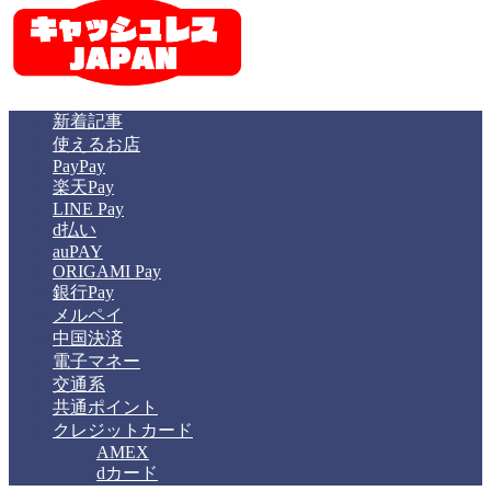
新着記事
使えるお店
PayPay
楽天Pay
LINE Pay
d払い
auPAY
ORIGAMI Pay
銀行Pay
メルペイ
中国決済
電子マネー
交通系
共通ポイント
クレジットカード
AMEX
dカード