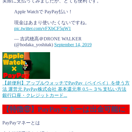
実際に支払ってみましたが、とても便利です。
Apple Watchで PayPay払い！
現金はあまり使いたくないですね。
pic.twitter.com/vFXbCF5qW1
— 吉武穂高＠DRONE WALKER
(@hodaka_yoshitak)
September 14, 2019
【超便利】アップルウォッチでPayPay（ペイペイ）を使う方
法
運営元 PayPay株式会社 基本還元率 0.5～３% 支払い方法
銀行口座・クレジットカード...
【特徴⑧】PayPayマネーは出金可能に
PayPayマネーとは