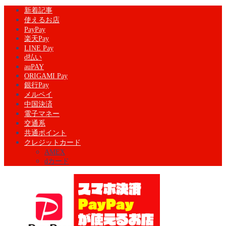
新着記事
使えるお店
PayPay
楽天Pay
LINE Pay
d払い
auPAY
ORIGAMI Pay
銀行Pay
メルペイ
中国決済
電子マネー
交通系
共通ポイント
クレジットカード
AMEX
dカード