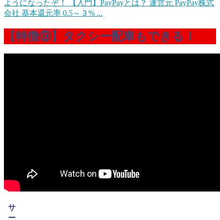
ようになったぞ！
【入門】PayPayとは？ 運営元 PayPay株式
会社 基本還元率 0.5～３% ...
【特徴⑨】タクシー配車もできる！
サ
ー