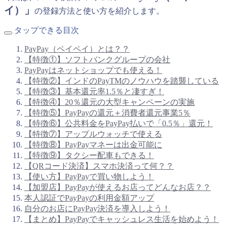
イ）」
の登録方法と使い方を紹介します。
タップできる目次
PayPay（ペイペイ）とは？？
【特徴①】ソフトバンクグループの会社
PayPayはネットショップでも使える！
【特徴②】インドのPayTMのノウハウを踏襲している
【特徴③】基本還元率1.5％と凄すぎ！
【特徴④】20％還元の大型キャンペーンの実施
【特徴⑤】
PayPayの還元＋消費者還元事業5％
【特徴⑥】公共料金をPayPay払いで「0.5％」還元！
【特徴⑦】アップルウォッチで使える
【特徴⑧】PayPayマネーは出金可能に
【特徴⑨】タクシー配車もできる！
【QRコード決済】スマホ決済って何？？
【使い方】PayPayで買い物しよう！
【加盟店】PayPayが使えるお店ってどんなお店？？
本人認証でPayPayの利用金額アップ
自分のお店にPayPay決済を導入しよう！
【まとめ】PayPayでキャッシュレス生活を始めよう！