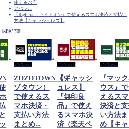
使えるお店
アパレル
『Right-on｜ライトオン』で使えるスマホ決済と支払い
方法【キャッシュレス】
関連記事
アパレル
アパレル
アパレル
ハ
ZOZOTOWN（ゾ
【キャッシ
『マック
使
ゾタウン）
ュレス】
ウス』で
ホ
で使えるス
『無印良
えるスマ
払
マホ決済・
品』で使え
決済と支
と
支払い方法
るスマホ決
い方法ま
ッ
まとめ...
済（楽天ペ
め【キャ