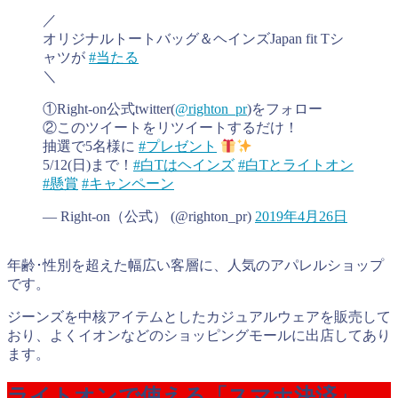
／
オリジナルトートバッグ＆ヘインズJapan fit Tシ
ャツが
#当たる
＼
①Right-on公式twitter(
@righton_pr
)をフォロー
②このツイートをリツイートするだけ！
抽選で5名様に
#プレゼント
5/12(日)まで！
#白Tはヘインズ
#白Tとライトオン
#懸賞
#キャンペーン
— Right-on（公式） (@righton_pr)
2019年4月26日
年齢･性別を超えた幅広い客層に、人気のアパレルショップ
です。
ジーンズを中核アイテムとしたカジュアルウェアを販売して
おり、よくイオンなどのショッピングモールに出店してあり
ます。
ライトオンで使える「スマホ決済」