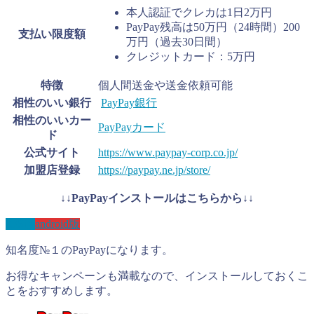
本人認証でクレカは1日2万円
PayPay残高は50万円（24時間）200
支払い限度額
万円（過去30日間）
クレジットカード：5万円
特徴
個人間送金や送金依頼可能
相性のいい銀行
PayPay銀行
相性のいいカー
PayPayカード
ド
公式サイト
https://www.paypay-corp.co.jp/
加盟店登録
https://paypay.ne.jp/store/
↓↓PayPayインストールはこちらから↓↓
IOS版
android版
知名度№１のPayPayになります。
お得なキャンペーンも満載なので、インストールしておくこ
とをおすすめします。