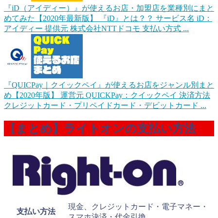
『iD（アイディー）』が使えるお店・加盟店を業種別にまと
めてみた【2020年最新版】
『iD』とは？？ サービス名 iD：
アイディー 提供元 株式会社NTTドコモ 支払い方式 ...
『QUICPay｜クイックペイ』が使えるお店をジャンル別まと
め【2020年版】
運営元 QUICKPay：クイックペイ 決済方法
クレジットカード・プリペイドカード・デビットカード ...
【まとめ】ライトオンの支払い方法
現金、クレジットカード・電子マネー・
支払い方法
スマホ決済・代金引換