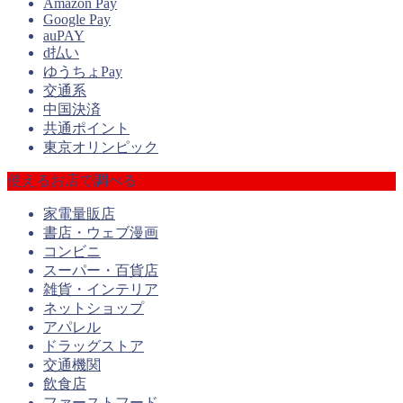
Amazon Pay
Google Pay
auPAY
d払い
ゆうちょPay
交通系
中国決済
共通ポイント
東京オリンピック
使えるお店で調べる
家電量販店
書店・ウェブ漫画
コンビニ
スーパー・百貨店
雑貨・インテリア
ネットショップ
アパレル
ドラッグストア
交通機関
飲食店
ファーストフード