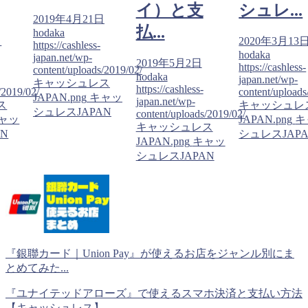
イ）と支
シュレ...
2019年4月21日
払...
hodaka
日
2020年3月13
https://cashless-
hodaka
japan.net/wp-
2019年5月2日
https://cashless-
content/uploads/2019/02/
hodaka
japan.net/wp-
キャッシュレス
https://cashless-
/2019/02/
content/uploads
JAPAN.png
キャッ
japan.net/wp-
ス
キャッシュレ
シュレスJAPAN
content/uploads/2019/02/
ャッ
JAPAN.png
キ
キャッシュレス
N
シュレスJAP
JAPAN.png
キャッ
シュレスJAPAN
『銀聯カード｜Union Pay』が使えるお店をジャンル別にま
とめてみた...
『ユナイテッドアローズ』で使えるスマホ決済と支払い方法
【キャッシュレス】