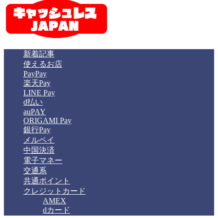
新着記事
使えるお店
PayPay
楽天Pay
LINE Pay
d払い
auPAY
ORIGAMI Pay
銀行Pay
メルペイ
中国決済
電子マネー
交通系
共通ポイント
クレジットカード
AMEX
dカード