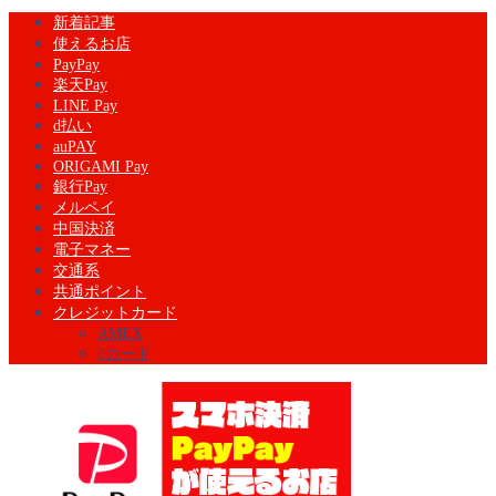
新着記事
使えるお店
PayPay
楽天Pay
LINE Pay
d払い
auPAY
ORIGAMI Pay
銀行Pay
メルペイ
中国決済
電子マネー
交通系
共通ポイント
クレジットカード
AMEX
dカード