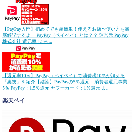
【PayPay入門】初めてでも超簡単！使えるお店〜使い方を徹
底解説するよ！
PayPay（ペイペイ）とは？？ 運営元 PayPay
株式会社 還元率 1.5% ...
【還元率10％】PayPay（ペイペイ）で消費税10％が消える
『裏技』を紹介
【結論】PayPayの5％還元＋消費者還元事業
5％ PayPay：1.5％還元 ヤフーカード：1％還元 ま...
楽天ペイ