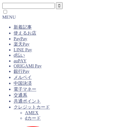
MENU
新着記事
使えるお店
PayPay
楽天Pay
LINE Pay
d払い
auPAY
ORIGAMI Pay
銀行Pay
メルペイ
中国決済
電子マネー
交通系
共通ポイント
クレジットカード
AMEX
dカード