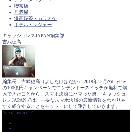
喫茶店
居酒屋
漫画喫茶・カラオケ
ホテル・レジャー
キャッシュレスJAPAN編集部
吉武穂高
編集長：吉武穂高（よしたけほだか） 2018年12月のPayPay
の100億円キャンペーンでニンテンドースイッチが無料で購
入できたことから、スマホ決済にハマった男。 キャッシュ
レスJAPANでは、主要なスマホ決済の最新情報をわかりや
すく紹介することをモットーにして運営していきます。
＼ Follow me ／