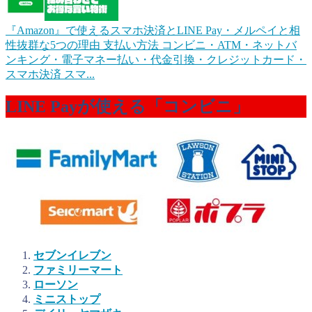
『Amazon』で使えるスマホ決済とLINE Pay・メルペイと相
性抜群な5つの理由
支払い方法 コンビニ・ATM・ネットバ
ンキング・電子マネー払い・代金引換・クレジットカード・
スマホ決済 スマ...
LINE Payが使える「コンビニ」
セブンイレブン
ファミリーマート
ローソン
ミニストップ