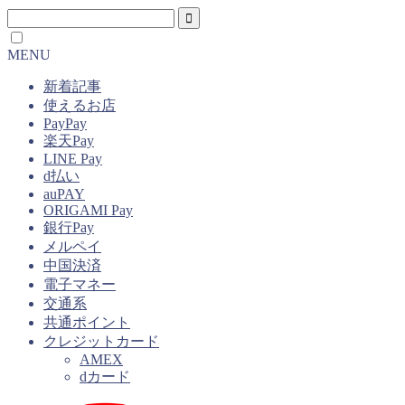
MENU
新着記事
使えるお店
PayPay
楽天Pay
LINE Pay
d払い
auPAY
ORIGAMI Pay
銀行Pay
メルペイ
中国決済
電子マネー
交通系
共通ポイント
クレジットカード
AMEX
dカード