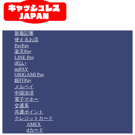
新着記事
使えるお店
PayPay
楽天Pay
LINE Pay
d払い
auPAY
ORIGAMI Pay
銀行Pay
メルペイ
中国決済
電子マネー
交通系
共通ポイント
クレジットカード
AMEX
dカード