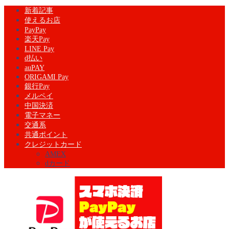
新着記事
使えるお店
PayPay
楽天Pay
LINE Pay
d払い
auPAY
ORIGAMI Pay
銀行Pay
メルペイ
中国決済
電子マネー
交通系
共通ポイント
クレジットカード
AMEX
dカード