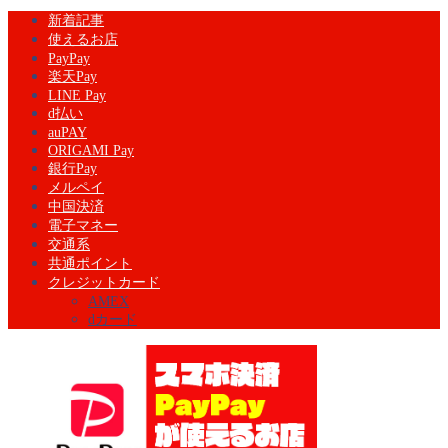
新着記事
使えるお店
PayPay
楽天Pay
LINE Pay
d払い
auPAY
ORIGAMI Pay
銀行Pay
メルペイ
中国決済
電子マネー
交通系
共通ポイント
クレジットカード
AMEX
dカード