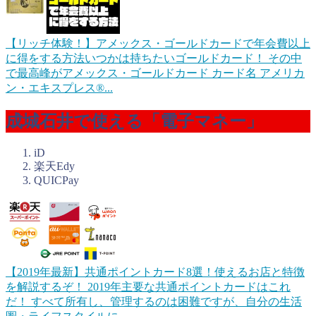
【リッチ体験！】アメックス・ゴールドカードで年会費以上
に得をする方法
いつかは持ちたいゴールドカード！ その中
で最高峰がアメックス・ゴールドカード カード名 アメリカ
ン・エキスプレス®...
成城石井で使える「電子マネー」
iD
楽天Edy
QUICPay
【2019年最新】共通ポイントカード8選！使えるお店と特徴
を解説するぞ！
2019年主要な共通ポイントカードはこれ
だ！ すべて所有し、管理するのは困難ですが、自分の生活