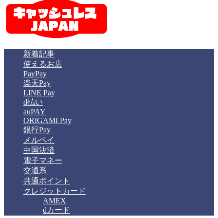
新着記事
使えるお店
PayPay
楽天Pay
LINE Pay
d払い
auPAY
ORIGAMI Pay
銀行Pay
メルペイ
中国決済
電子マネー
交通系
共通ポイント
クレジットカード
AMEX
dカード