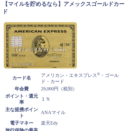
【マイルを貯めるなら】アメックスゴールドカー
ド
®
アメリカン・エキスプレス
・ゴール
カード名
ド・カード
年会費
29,000円（税別）
ポイント・還元
１％
率
主な提携ポイン
ANAマイル
ト
電子マネー
楽天Edy
旅行保険の最高