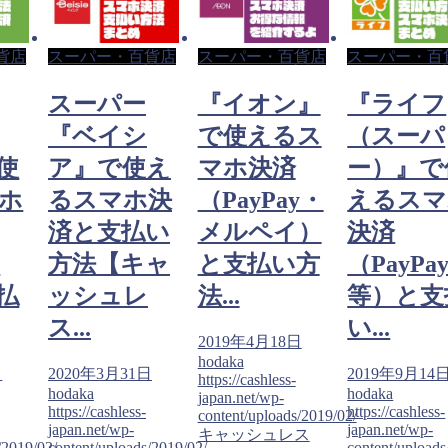
貨店
スーパー・百貨店
スーパー・百貨店
スーパー・百
スーパー
『イオン』
『ライフ
『ベイシ
で使えるス
（スーパ
使
ア』で使え
マホ決済
ー）』で
ホ
るスマホ決
（PayPay・
えるスマ
済と支払い
メルペイ）
決済
y
方法【キャ
と支払い方
（PayPa
払
ッシュレ
法...
等）と支
ス...
い...
2019年4月18日
hodaka
日
2020年3月31日
2019年9月14
https://cashless-
hodaka
hodaka
japan.net/wp-
https://cashless-
https://cashless-
content/uploads/2019/02/
japan.net/wp-
japan.net/wp-
キャッシュレス
/2019/02/
content/uploads/2019/02/
content/uploads