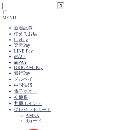
MENU
新着記事
使えるお店
PayPay
楽天Pay
LINE Pay
d払い
auPAY
ORIGAMI Pay
銀行Pay
メルペイ
中国決済
電子マネー
交通系
共通ポイント
クレジットカード
AMEX
dカード