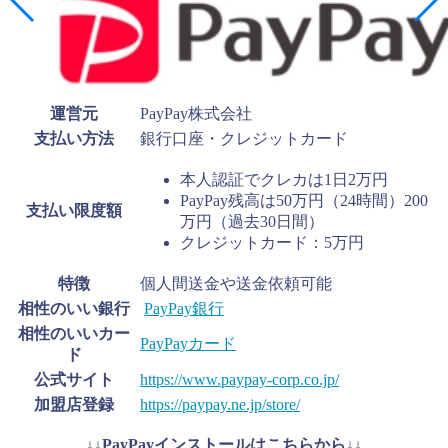
運営元
PayPay株式会社
支払い方法
銀行口座・クレジットカード
本人認証でクレカは1日2万円
PayPay残高は50万円（24時間）200
支払い限度額
万円（過去30日間）
クレジットカード：5万円
特徴
個人間送金や送金依頼可能
相性のいい銀行
PayPay銀行
相性のいいカー
PayPayカード
ド
公式サイト
https://www.paypay-corp.co.jp/
加盟店登録
https://paypay.ne.jp/store/
↓↓PayPayインストールはこちらから↓↓