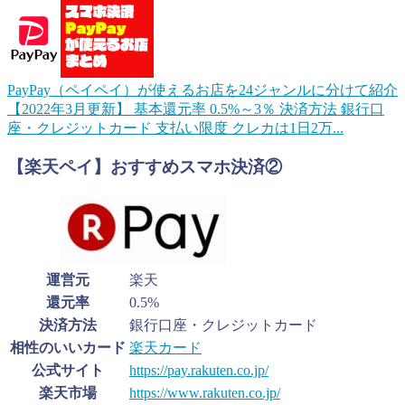
PayPay（ペイペイ）が使えるお店を24ジャンルに分けて紹介
【2022年3月更新】
基本還元率 0.5%～3％ 決済方法 銀行口
座・クレジットカード 支払い限度 クレカは1日2万...
【楽天ペイ】おすすめスマホ決済②
運営元
楽天
還元率
0.5%
決済方法
銀行口座・クレジットカード
相性のいいカード
楽天カード
公式サイト
https://pay.rakuten.co.jp/
楽天市場
https://www.rakuten.co.jp/