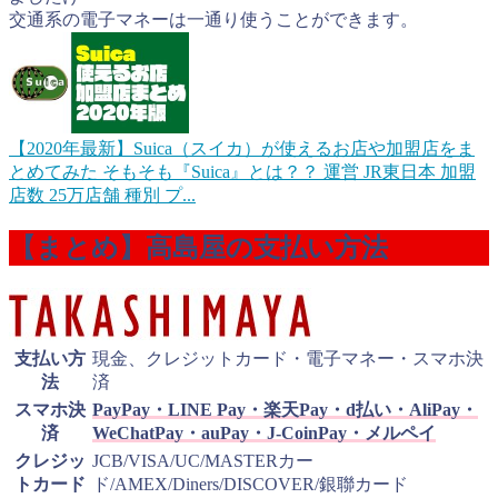
交通系の電子マネーは一通り使うことができます。
【2020年最新】Suica（スイカ）が使えるお店や加盟店をま
とめてみた
そもそも『Suica』とは？？ 運営 JR東日本 加盟
店数 25万店舗 種別 プ...
【まとめ】高島屋の支払い方法
支払い方
現金、クレジットカード・電子マネー・スマホ決
法
済
スマホ決
PayPay・LINE Pay・楽天Pay・d払い・AliPay・
済
WeChatPay・auPay・J-CoinPay・メルペイ
クレジッ
JCB/VISA/UC/MASTERカー
トカード
ド/AMEX/Diners/DISCOVER/銀聯カード