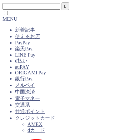
MENU
新着記事
使えるお店
PayPay
楽天Pay
LINE Pay
d払い
auPAY
ORIGAMI Pay
銀行Pay
メルペイ
中国決済
電子マネー
交通系
共通ポイント
クレジットカード
AMEX
dカード