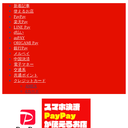
新着記事
使えるお店
PayPay
楽天Pay
LINE Pay
d払い
auPAY
ORIGAMI Pay
銀行Pay
メルペイ
中国決済
電子マネー
交通系
共通ポイント
クレジットカード
AMEX
dカード