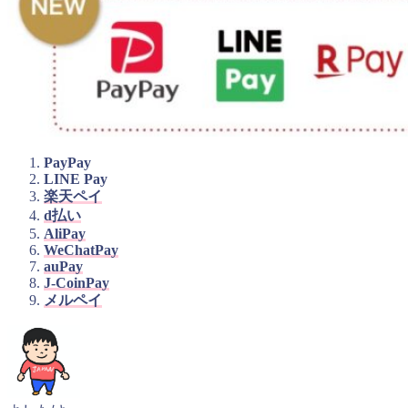
PayPay
LINE Pay
楽天ペイ
d払い
AliPay
WeChatPay
auPay
J-CoinPay
メルペイ