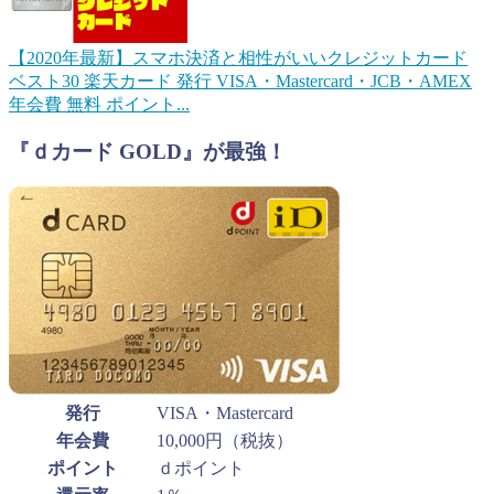
【2020年最新】スマホ決済と相性がいいクレジットカード
ベスト30
楽天カード 発行 VISA・Mastercard・JCB・AMEX
年会費 無料 ポイント...
『ｄカード GOLD』が最強！
発行
VISA・Mastercard
年会費
10,000円（税抜）
ポイント
ｄポイント