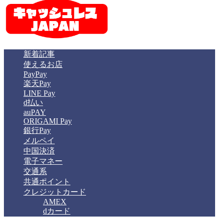
新着記事
使えるお店
PayPay
楽天Pay
LINE Pay
d払い
auPAY
ORIGAMI Pay
銀行Pay
メルペイ
中国決済
電子マネー
交通系
共通ポイント
クレジットカード
AMEX
dカード