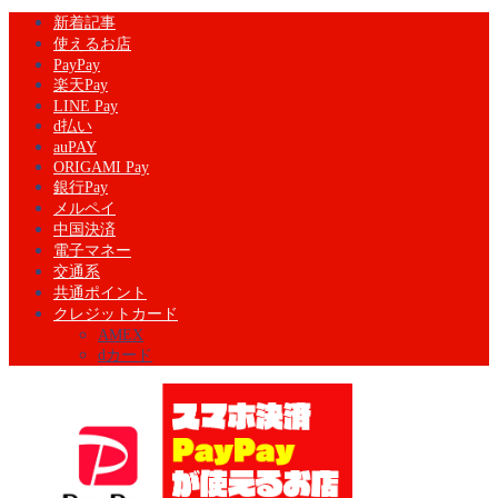
新着記事
使えるお店
PayPay
楽天Pay
LINE Pay
d払い
auPAY
ORIGAMI Pay
銀行Pay
メルペイ
中国決済
電子マネー
交通系
共通ポイント
クレジットカード
AMEX
dカード