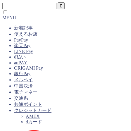
MENU
新着記事
使えるお店
PayPay
楽天Pay
LINE Pay
d払い
auPAY
ORIGAMI Pay
銀行Pay
メルペイ
中国決済
電子マネー
交通系
共通ポイント
クレジットカード
AMEX
dカード