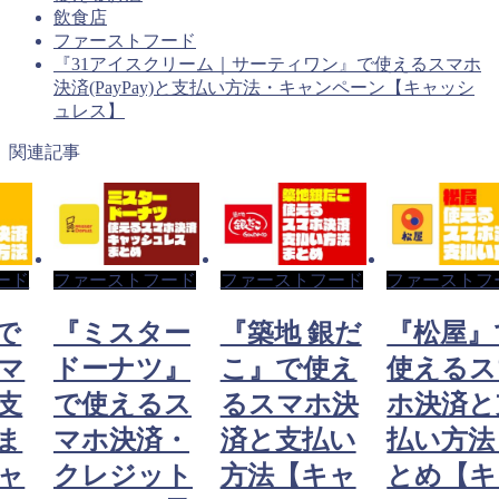
飲食店
ファーストフード
『31アイスクリーム｜サーティワン』で使えるスマホ
決済(PayPay)と支払い方法・キャンペーン【キャッシ
ュレス】
関連記事
ード
ファーストフード
ファーストフード
ファーストフ
で
『ミスター
『築地 銀だ
『松屋』
マ
ドーナツ』
こ』で使え
使えるス
支
で使えるス
るスマホ決
ホ決済と
ま
マホ決済・
済と支払い
払い方法
ャ
クレジット
方法【キャ
とめ【キ