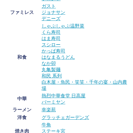
ガスト
ファミレス
ジョナサン
デニーズ
しゃぶしゃぶ温野菜
くら寿司
はま寿司
スシロー
かっぱ寿司
和食
はなまるうどん
なか卯
丸亀製麺
和民 系列
白木屋・魚民・笑笑・千年の宴・山内農
場
熱烈中華食堂 日高屋
中華
バーミヤン
ラーメン
幸楽苑
洋食
グラッチェガーデンズ
牛角
焼き肉
ステーキ宮