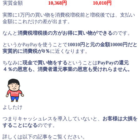
実質金額
10,368円
10,010円
実際に1万円の買い物を消費税増税前と増税後では、支払い
金額にこれだけの差が出ます。
なんと
消費税増税後の方がお得に買い物ができる
のです。
というかPayPayを使うことで
10010円と元の金額10000円だと
実質的に消費税が0％
に近くなります。
ちなみに
現金で買い物をする
ということは
PayPayの還元
４％の恩恵も、消費者還元事業の恩恵も受けれらません。
よしたけ
つまりキャッシュレスを導入していないと、
お客様は大損を
することになる
のです。
詳しくは以下の記事をご覧ください。