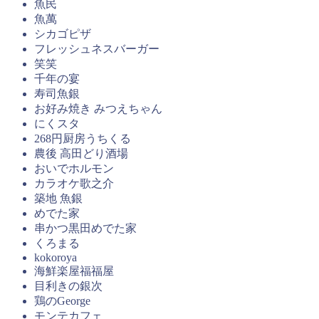
魚民
魚萬
シカゴピザ
フレッシュネスバーガー
笑笑
千年の宴
寿司魚銀
お好み焼き みつえちゃん
にくスタ
268円厨房うちくる
農後 高田どり酒場
おいでホルモン
カラオケ歌之介
築地 魚銀
めでた家
串かつ黒田めでた家
くろまる
kokoroya
海鮮楽屋福福屋
目利きの銀次
鶏のGeorge
モンテカフェ