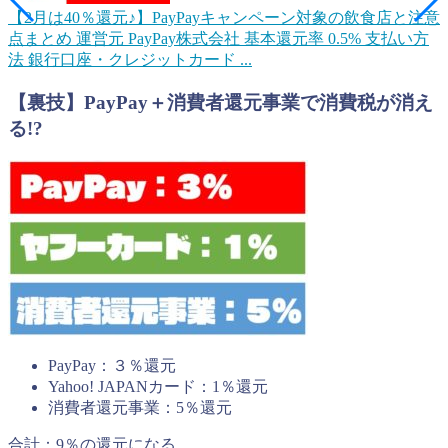
【2月は40％還元♪】PayPayキャンペーン対象の飲食店と注意
点まとめ
運営元 PayPay株式会社 基本還元率 0.5% 支払い方
法 銀行口座・クレジットカード ...
【裏技】
PayPay＋消費者還元事業で消費税が消え
る!?
PayPay：３％還元
Yahoo! JAPANカード：1％還元
消費者還元事業：5％還元
合計：9％の還元になる。