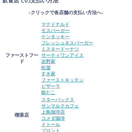
飲食店での支払い方法
↓クリックで各店舗の支払い方法へ↓
マクドナルド
モスバーガー
ケンタッキー
フレッシュネスバーガー
ミスタードーナツ
ファーストフー
サーティワンアイス
ド
吉野家
松屋
すき家
ファーストキッチン
ピザーラ
銀だこ
スターバックス
サンマルクカフェ
上島珈琲店
喫茶店
コメダ珈琲
ドトール
プロント