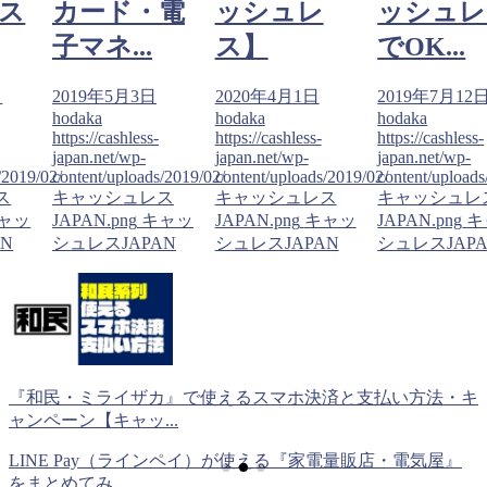
ス
カード・電
ッシュレ
ッシュレ
子マネ...
ス】
でOK...
日
2019年5月3日
2020年4月1日
2019年7月12
hodaka
hodaka
hodaka
https://cashless-
https://cashless-
https://cashless-
japan.net/wp-
japan.net/wp-
japan.net/wp-
/2019/02/
content/uploads/2019/02/
content/uploads/2019/02/
content/uploads
ス
キャッシュレス
キャッシュレス
キャッシュレ
ャッ
JAPAN.png
キャッ
JAPAN.png
キャッ
JAPAN.png
キ
N
シュレスJAPAN
シュレスJAPAN
シュレスJAP
『和民・ミライザカ』で使えるスマホ決済と支払い方法・キ
ャンペーン【キャッ...
LINE Pay（ラインペイ）が使える『家電量販店・電気屋』
をまとめてみ...