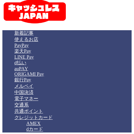
新着記事
使えるお店
PayPay
楽天Pay
LINE Pay
d払い
auPAY
ORIGAMI Pay
銀行Pay
メルペイ
中国決済
電子マネー
交通系
共通ポイント
クレジットカード
AMEX
dカード