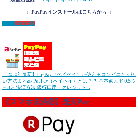
↓↓PayPayインストールはこちらから↓↓
IOS版
android版
【2020年最新】PayPay（ペイペイ）が使えるコンビニと支払
い方法まとめ
PayPay（ペイペイ）とは？？ 基本還元率 0.5%
～3％ 決済方法 銀行口座・クレジット...
【スマホ決済②】楽天Pay