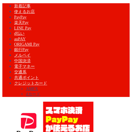
新着記事
使えるお店
PayPay
楽天Pay
LINE Pay
d払い
auPAY
ORIGAMI Pay
銀行Pay
メルペイ
中国決済
電子マネー
交通系
共通ポイント
クレジットカード
AMEX
dカード