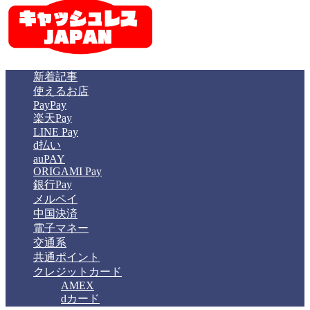
新着記事
使えるお店
PayPay
楽天Pay
LINE Pay
d払い
auPAY
ORIGAMI Pay
銀行Pay
メルペイ
中国決済
電子マネー
交通系
共通ポイント
クレジットカード
AMEX
dカード