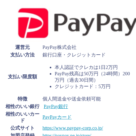
運営元
PayPay株式会社
支払い方法
銀行口座・クレジットカード
本人認証でクレカは1日2万円
PayPay残高は50万円（24時間）200
支払い限度額
万円（過去30日間）
クレジットカード：5万円
特徴
個人間送金や送金依頼可能
相性のいい銀行
PayPay銀行
相性のいいカー
PayPayカード
ド
公式サイト
https://www.paypay-corp.co.jp/
加盟店登録
https://paypay.ne.jp/store/