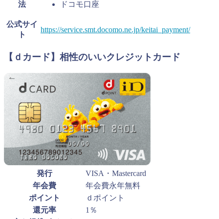
法
ドコモ口座
公式サイ
https://service.smt.docomo.ne.jp/keitai_payment/
ト
【ｄカード】相性のいいクレジットカード
発行
VISA・Mastercard
年会費
年会費永年無料
ポイント
ｄポイント
還元率
1％