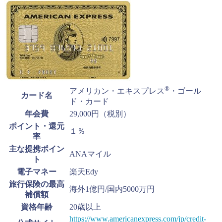
®
アメリカン・エキスプレス
・ゴール
カード名
ド・カード
年会費
29,000円（税別）
ポイント・還元
１％
率
主な提携ポイン
ANAマイル
ト
電子マネー
楽天Edy
旅行保険の最高
海外1億円/国内5000万円
補償額
資格年齢
20歳以上
https://www.americanexpress.com/jp/credit-