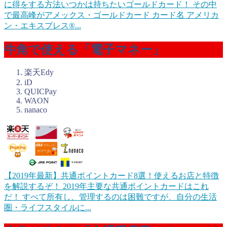
に得をする方法
いつかは持ちたいゴールドカード！ その中
で最高峰がアメックス・ゴールドカード カード名 アメリカ
ン・エキスプレス®...
牛角で使える「電子マネー」
楽天Edy
iD
QUICPay
WAON
nanaco
【2019年最新】共通ポイントカード8選！使えるお店と特徴
を解説するぞ！
2019年主要な共通ポイントカードはこれ
だ！ すべて所有し、管理するのは困難ですが、自分の生活
圏・ライフスタイルに...