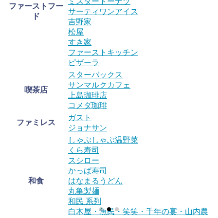
ミスタードーナツ
ファーストフー
サーティワンアイス
ド
吉野家
松屋
すき家
ファーストキッチン
ピザーラ
スターバックス
サンマルクカフェ
喫茶店
上島珈琲店
コメダ珈琲
ガスト
ファミレス
ジョナサン
しゃぶしゃぶ温野菜
くら寿司
スシロー
かっぱ寿司
和食
はなまるうどん
丸亀製麺
和民 系列
白木屋・魚民・笑笑・千年の宴・山内農