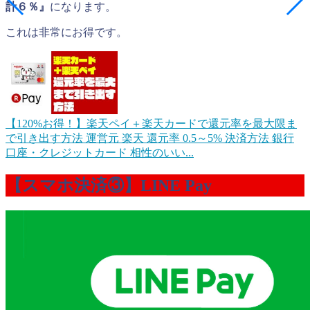
計６％』
になります。
これは非常にお得です。
【120%お得！】楽天ペイ＋楽天カードで還元率を最大限ま
で引き出す方法
運営元 楽天 還元率 0.5～5% 決済方法 銀行
口座・クレジットカード 相性のいい...
【スマホ決済③】LINE Pay