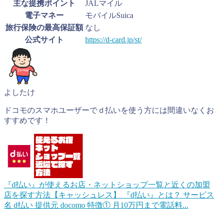
主な提携ポイント
JALマイル
電子マネー
モバイルSuica
旅行保険の最高保証額
なし
公式サイト
https://d-card.jp/st/
よしたけ
ドコモのスマホユーザーでｄ払いを使う方には間違いなくお
すすめです！
『d払い』が使えるお店・ネットショップ一覧と近くの加盟
店を探す方法【キャッシュレス】
『d払い』とは？ サービス
名 d払い 提供元 docomo 特徴① 月10万円まで電話料...