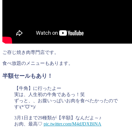
ご存じ焼き肉専門店です。
食べ放題のメニューもあります。
半額セールもあり！
【牛角】に行ったよー
実は、人生初の牛角であるっ！笑
ずっと、、お腹いっぱいお肉を食べたかったので
す\(*ˊᗜˋ*)/
3月1日まで29種類が【半額】なんだよ～♪
お肉、最高♡
pic.twitter.com/M4dJDXBlNA