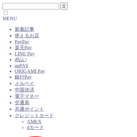
MENU
新着記事
使えるお店
PayPay
楽天Pay
LINE Pay
d払い
auPAY
ORIGAMI Pay
銀行Pay
メルペイ
中国決済
電子マネー
交通系
共通ポイント
クレジットカード
AMEX
dカード