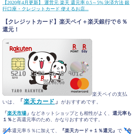
【2020年4月更新】
運営元 楽天 還元率 0.5～5% 決済方法 銀
行口座・クレジットカード 使えるお店...
【クレジットカード】楽天ペイ＋楽天銀行で６％
還元！
楽天ペイの支払
「
楽天カード
」
いは、
がおすすめです。
「
楽天市場
」
などネットショップとも相性がよく、
還元率も
１％
と高還元率のため、かなりおすすめです。
基本還元率５％に加えて、
『楽天カード＋１％還元』
で
『合