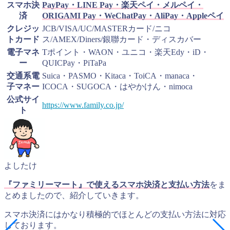
スマホ決
PayPay・LINE Pay・楽天ペイ・メルペイ・
済
ORIGAMI Pay・WeChatPay・AliPay・Appleペイ
クレジッ
JCB/VISA/UC/MASTERカード/ニコ
トカード
ス/AMEX/Diners/銀聯カード・ディスカバー
電子マネ
Tポイント・WAON・ユニコ・楽天Edy・iD・
ー
QUICPay・PiTaPa
交通系電
Suica・PASMO・Kitaca・ToiCA・manaca・
子マネー
ICOCA・SUGOCA・はやかけん・nimoca
公式サイ
https://www.family.co.jp/
ト
よしたけ
『ファミリーマート』で使えるスマホ決済と支払い方法
をま
とめましたので、紹介していきます。
スマホ決済にはかなり積極的でほとんどの支払い方法に対応
しております。