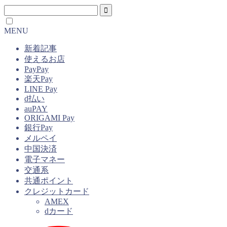
MENU
新着記事
使えるお店
PayPay
楽天Pay
LINE Pay
d払い
auPAY
ORIGAMI Pay
銀行Pay
メルペイ
中国決済
電子マネー
交通系
共通ポイント
クレジットカード
AMEX
dカード