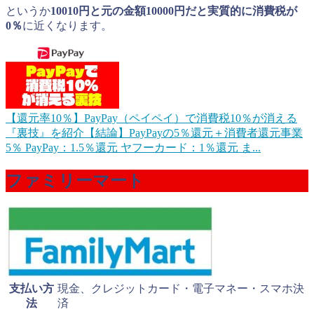
というか
10010円と元の金額10000円だと実質的に消費税が
0％
に近くなります。
【還元率10％】PayPay（ペイペイ）で消費税10％が消える
『裏技』を紹介
【結論】PayPayの5％還元＋消費者還元事業
5％ PayPay：1.5％還元 ヤフーカード：1％還元 ま...
ファミリーマート
支払い方
現金、クレジットカード・電子マネー・スマホ決
法
済