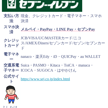
支払い方
現金、クレジットカード・電子マネー・スマホ
法
決済
スマホ決
メルペイ・
PayPay・LINE Pay・セブンPay
済
JCB/VISA/UC/MASTERカード/ニコ
クレジッ
ス/AMEX/Diners/セゾンカード/セゾン/セブンカー
トカード
ド
電子マネ
nanaco・楽天Edy・iD・QUICPay・au WALLET
ー
交通系電
Suica・PASMO・Kitaca・ToiCA・manaca・
子マネー
ICOCA・SUGOCA・はやかけん
公式サイ
https://www.sej.co.jp/index.html
ト
よしたけ