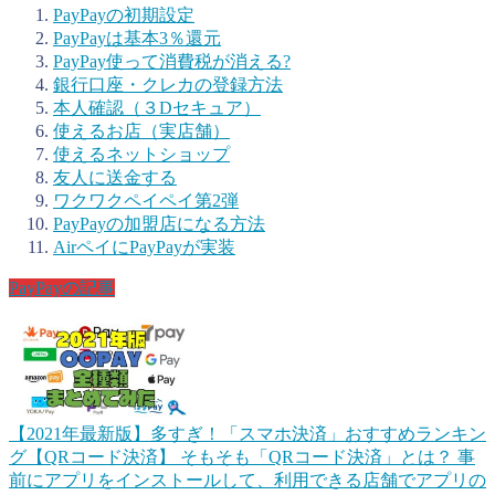
PayPayの初期設定
PayPayは基本3％還元
PayPay使って消費税が消える?
銀行口座・クレカの登録方法
本人確認（３Dセキュア）
使えるお店（実店舗）
使えるネットショップ
友人に送金する
ワクワクペイペイ第2弾
PayPayの加盟店になる方法
AirペイにPayPayが実装
PayPayの記事
【2021年最新版】多すぎ！「スマホ決済」おすすめランキン
グ【QRコード決済】
そもそも「QRコード決済」とは？ 事
前にアプリをインストールして、利用できる店舗でアプリの