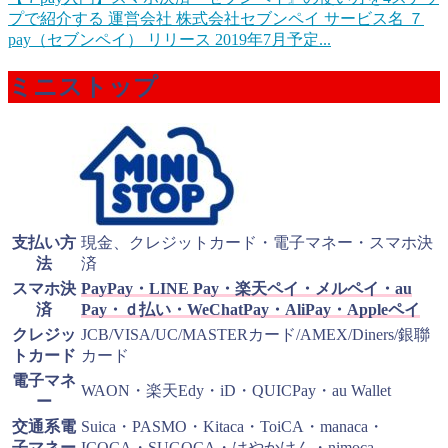
プで紹介する
運営会社 株式会社セブンペイ サービス名 ７
pay（セブンペイ） リリース 2019年7月予定...
ミニストップ
支払い方
現金、クレジットカード・電子マネー・スマホ決
法
済
スマホ決
PayPay・LINE Pay・楽天ペイ・メルペイ・au
済
Pay・ｄ払い・WeChatPay・AliPay・Appleペイ
クレジッ
JCB/VISA/UC/MASTERカード/AMEX/Diners/銀聯
トカード
カード
電子マネ
WAON・楽天Edy・iD・QUICPay・au Wallet
ー
交通系電
Suica・PASMO・Kitaca・ToiCA・manaca・
子マネー
ICOCA・SUGOCA・はやかけん・nimoca