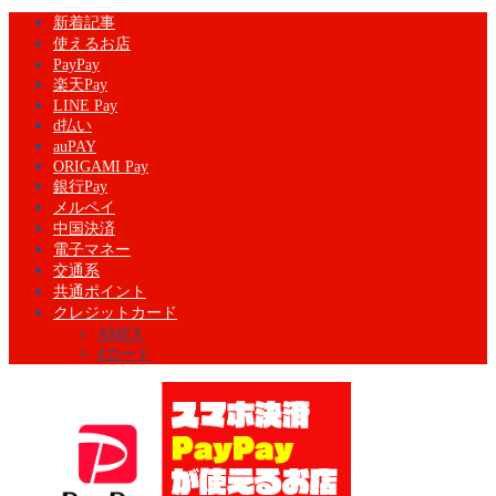
新着記事
使えるお店
PayPay
楽天Pay
LINE Pay
d払い
auPAY
ORIGAMI Pay
銀行Pay
メルペイ
中国決済
電子マネー
交通系
共通ポイント
クレジットカード
AMEX
dカード