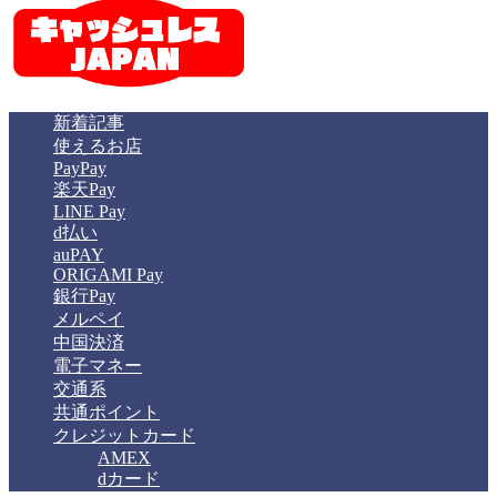
新着記事
使えるお店
PayPay
楽天Pay
LINE Pay
d払い
auPAY
ORIGAMI Pay
銀行Pay
メルペイ
中国決済
電子マネー
交通系
共通ポイント
クレジットカード
AMEX
dカード