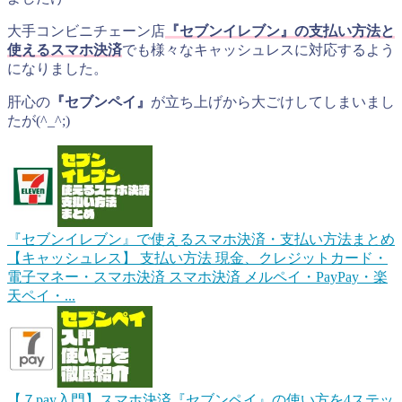
大手コンビニチェーン店
『セブンイレブン』の支払い方法と
使えるスマホ決済
でも様々なキャッシュレスに対応するよう
になりました。
肝心の
『セブンペイ』
が立ち上げから大ごけしてしまいまし
たが(^_^;)
『セブンイレブン』で使えるスマホ決済・支払い方法まとめ
【キャッシュレス】
支払い方法 現金、クレジットカード・
電子マネー・スマホ決済 スマホ決済 メルペイ・PayPay・楽
天ペイ・...
【７pay入門】スマホ決済『セブンペイ』の使い方を4ステッ