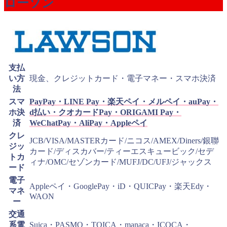
ローソン
支払
い方
現金、クレジットカード・電子マネー・スマホ決済
法
スマ
PayPay・LINE Pay・楽天ペイ・メルペイ・auPay・
ホ決
d払い・クオカードPay・ORIGAMI Pay・
済
WeChatPay・AliPay・Appleペイ
クレ
JCB/VISA/MASTERカード/ニコス/AMEX/Diners/銀聯
ジッ
カード/ディスカバー/ティーエスキュービック/セデ
トカ
ィナ/OMC/セゾンカード/MUFJ/DC/UFJ/ジャックス
ード
電子
Appleペイ・GooglePay・iD・QUICPay・楽天Edy・
マネ
WAON
ー
交通
系電
Suica・PASMO・TOICA・manaca・ICOCA・