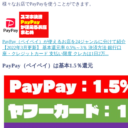
様々なお店でPayPayを使うことができます。
PayPay（ペイペイ）が使えるお店を24ジャンルに分けて紹介
【2022年3月更新】
基本還元率 0.5%～3％ 決済方法 銀行口
座・クレジットカード 支払い限度 クレカは1日2万...
PayPay（ペイペイ）は基本1.5％還元